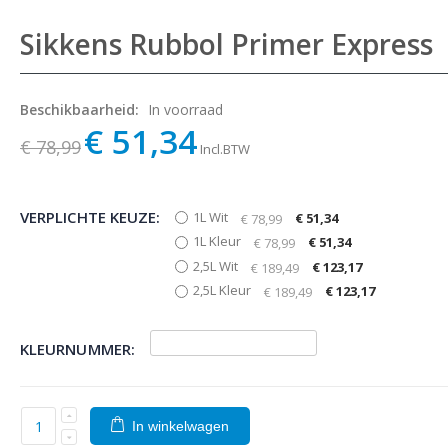
Sikkens Rubbol Primer Express
Beschikbaarheid:
In voorraad
€ 51,34
€ 78,99
Incl.BTW
VERPLICHTE KEUZE:
1L Wit
€ 51,34
€ 78,99
1L Kleur
€ 51,34
€ 78,99
2,5L Wit
€ 123,17
€ 189,49
2,5L Kleur
€ 123,17
€ 189,49
KLEURNUMMER:
In winkelwagen