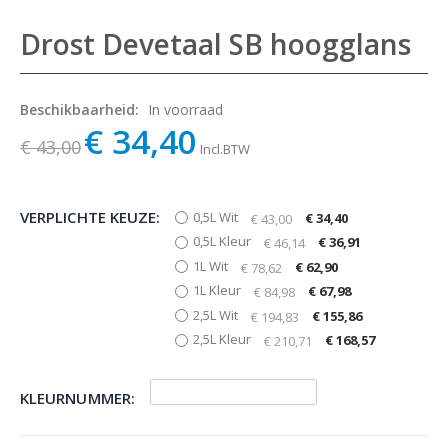
Drost Devetaal SB hoogglans
Beschikbaarheid:
In voorraad
€ 34,40
€ 43,00
Incl.BTW
VERPLICHTE KEUZE:
0,5L Wit
€ 34,40
€ 43,00
0,5L Kleur
€ 36,91
€ 46,14
1L Wit
€ 62,90
€ 78,62
1L Kleur
€ 67,98
€ 84,98
2,5L Wit
€ 155,86
€ 194,83
2,5L Kleur
€ 168,57
€ 210,71
KLEURNUMMER: