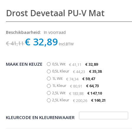
Drost Devetaal PU-V Mat
Beschikbaarheid:
In voorraad
€ 32,89
€ 41,11
Incl.BTW
MAAK EEN KEUZE
0,5L Wit
€ 32,89
€ 41,11
0,5L Kleur
€ 35,38
€ 44,23
1L Wit
€ 59,47
€ 74,34
1L Kleur
€ 64,73
€ 80,91
2,5L Wit
€ 147,10
€ 183,88
2,5L Kleur
€ 160,21
€ 200,26
KLEURCODE EN KLEURENWAAIER