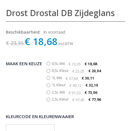
Drost Drostal DB Zijdeglans
Beschikbaarheid:
In voorraad
€ 18,68
€ 23,35
Incl.BTW
MAAK EEN KEUZE
0,5L Wit
€ 18,68
€ 23,35
0,5L Kleur
€ 20,04
€ 25,05
1L Wit
€ 30,11
€ 37,64
1L Kleur
€ 32,10
€ 40,12
2,5L Wit
€ 73,06
€ 91,33
2,5L Kleur
€ 77,96
€ 97,45
KLEURCODE EN KLEURENWAAIER