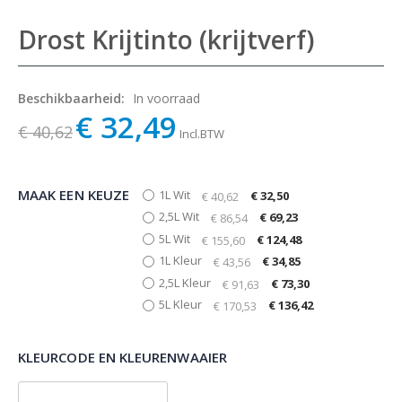
Drost Krijtinto (krijtverf)
Beschikbaarheid:
In voorraad
€ 32,49
€ 40,62
Incl.BTW
MAAK EEN KEUZE
1L Wit
€ 32,50
€ 40,62
2,5L Wit
€ 69,23
€ 86,54
5L Wit
€ 124,48
€ 155,60
1L Kleur
€ 34,85
€ 43,56
2,5L Kleur
€ 73,30
€ 91,63
5L Kleur
€ 136,42
€ 170,53
KLEURCODE EN KLEURENWAAIER