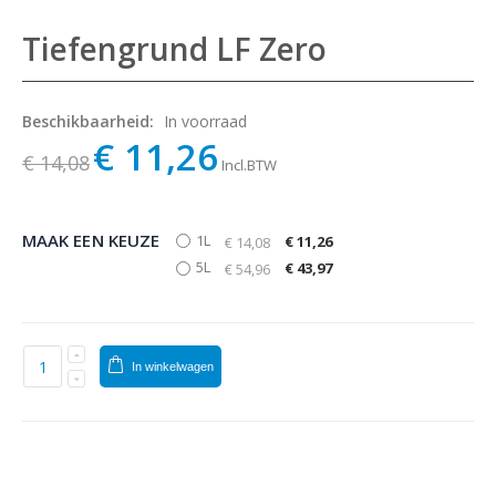
Tiefengrund LF Zero
Beschikbaarheid:
In voorraad
€ 11,26
€ 14,08
Incl.BTW
MAAK EEN KEUZE
1L
€ 11,26
€ 14,08
5L
€ 43,97
€ 54,96
In winkelwagen