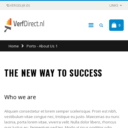
VERGELIJK (0)
LINKS
0
Home
Porto - About Us 1
THE NEW WAY TO SUCCESS
Who we are
Aliquam consectetur et lorem semper scelerisque. Proin est nibh,
vestibulum vitae congue nec, tristique eu justo. Maecenas eu nunc
lacinia, porta lorem vitae, viverra velit. Nulla dolor libero, rhoncus
quis luctus eu, fermentum sed leo. Morbi ut risus porttitor odio