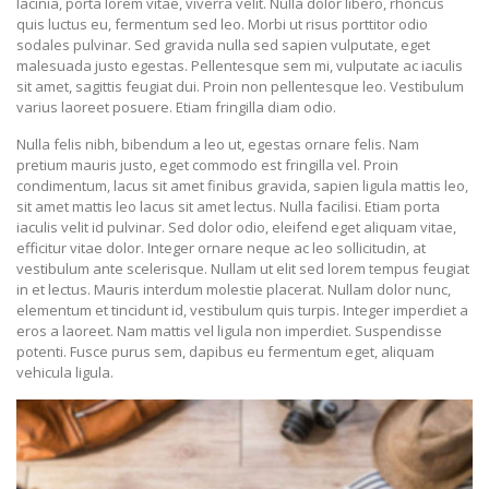
lacinia, porta lorem vitae, viverra velit. Nulla dolor libero, rhoncus
quis luctus eu, fermentum sed leo. Morbi ut risus porttitor odio
sodales pulvinar. Sed gravida nulla sed sapien vulputate, eget
malesuada justo egestas. Pellentesque sem mi, vulputate ac iaculis
sit amet, sagittis feugiat dui. Proin non pellentesque leo. Vestibulum
varius laoreet posuere. Etiam fringilla diam odio.
Nulla felis nibh, bibendum a leo ut, egestas ornare felis. Nam
pretium mauris justo, eget commodo est fringilla vel. Proin
condimentum, lacus sit amet finibus gravida, sapien ligula mattis leo,
sit amet mattis leo lacus sit amet lectus. Nulla facilisi. Etiam porta
iaculis velit id pulvinar. Sed dolor odio, eleifend eget aliquam vitae,
efficitur vitae dolor. Integer ornare neque ac leo sollicitudin, at
vestibulum ante scelerisque. Nullam ut elit sed lorem tempus feugiat
in et lectus. Mauris interdum molestie placerat. Nullam dolor nunc,
elementum et tincidunt id, vestibulum quis turpis. Integer imperdiet a
eros a laoreet. Nam mattis vel ligula non imperdiet. Suspendisse
potenti. Fusce purus sem, dapibus eu fermentum eget, aliquam
vehicula ligula.