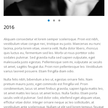
2016
Aliquam consectetur et lorem semper scelerisque. Proin est nibh,
vestibulum vitae congue nec, tristique eu justo. Maecenas eu nunc
lacinia, porta lorem vitae, viverra velit. Nulla dolor libero, rhoncus
quis luctus eu, fermentum sed leo. Morbi ut risus porttitor odio
sodales pulvinar. Sed gravida nulla sed sapien vulputate, eget
malesuada justo egestas. Pellentesque sem mi, vulputate ac iaculis
sit amet, sagittis feugiat dui. Proin non pellentesque leo. Vestibulum
varius laoreet posuere. Etiam fringilla diam odio.
Nulla felis nibh, bibendum a leo ut, egestas ornare felis. Nam
pretium mauris justo, eget commodo est fringilla vel. Proin
condimentum, lacus sit amet finibus gravida, sapien ligula mattis leo,
sit amet mattis leo lacus sit amet lectus. Nulla facilisi. Etiam porta
iaculis velit id pulvinar. Sed dolor odio, eleifend eget aliquam vitae,
efficitur vitae dolor. Integer ornare neque ac leo sollicitudin, at
vestibulum ante scelerisque. Nullam ut elit sed lorem tempus feugiat