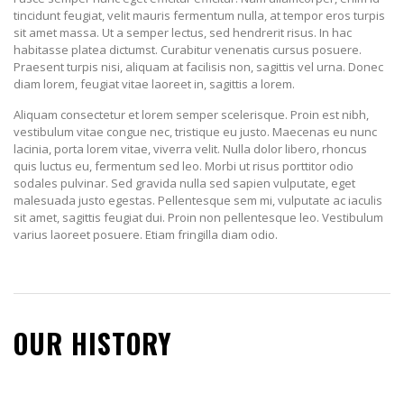
tincidunt feugiat, velit mauris fermentum nulla, at tempor eros turpis
sit amet massa. Ut a semper lectus, sed hendrerit risus. In hac
habitasse platea dictumst. Curabitur venenatis cursus posuere.
Praesent turpis nisi, aliquam at facilisis non, sagittis vel urna. Donec
diam lorem, feugiat vitae laoreet in, sagittis a lorem.
Aliquam consectetur et lorem semper scelerisque. Proin est nibh,
vestibulum vitae congue nec, tristique eu justo. Maecenas eu nunc
lacinia, porta lorem vitae, viverra velit. Nulla dolor libero, rhoncus
quis luctus eu, fermentum sed leo. Morbi ut risus porttitor odio
sodales pulvinar. Sed gravida nulla sed sapien vulputate, eget
malesuada justo egestas. Pellentesque sem mi, vulputate ac iaculis
sit amet, sagittis feugiat dui. Proin non pellentesque leo. Vestibulum
varius laoreet posuere. Etiam fringilla diam odio.
OUR HISTORY