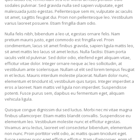
sodales pulvinar. Sed gravida nulla sed sapien vulputate, eget
malesuada justo egestas. Pellentesque sem mi, vulputate ac iaculis
sit amet, sagittis feugiat dui. Proin non pellentesque leo. Vestibulum
varius laoreet posuere. Etiam fringilla diam odio.
Nulla felis nibh, bibendum a leo ut, egestas ornare felis. Nam
pretium mauris justo, eget commodo est fringilla vel. Proin
condimentum, lacus sit amet finibus gravida, sapien ligula mattis leo,
sit amet mattis leo lacus sit amet lectus. Nulla facilisi. Etiam porta
iaculis velit id pulvinar. Sed dolor odio, eleifend eget aliquam vitae,
efficitur vitae dolor. Integer ornare neque ac leo sollicitudin, at
vestibulum ante scelerisque. Nullam ut elit sed lorem tempus feugiat
in et lectus. Mauris interdum molestie placerat. Nullam dolor nunc,
elementum et tincidunt id, vestibulum quis turpis. Integer imperdiet a
eros a laoreet. Nam mattis vel ligula non imperdiet. Suspendisse
potenti. Fusce purus sem, dapibus eu fermentum eget, aliquam
vehicula ligula.
Quisque congue dignissim dui sed luctus. Morbi nec mi vitae magna
finibus ullamcorper. Etiam mattis blandit convallis. Suspendisse eu
elementum leo. Vestibulum molestie nunc et efficitur egestas.
Vivamus arcu lectus, laoreet vel consectetur bibendum, elementum
non nunc. Proin porttitor velit odio, ac mattis quam tincidunt eget.
Fusce semper nunc eget efficitur efficitur. Nam ullamcorper, enim id