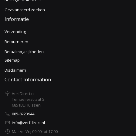
Geavanceerd zoeken
Informatie
Verzending
Retourneren
Betaalmogelijkheden
Sitemap
Disclaimern
Contact Information
VerfDirect.nl
Tempelierstraat 5
6851BL Huissen
085-8223944
info@verfdirect.nl
Ma t/m Vrij 09:00 tot 17:00