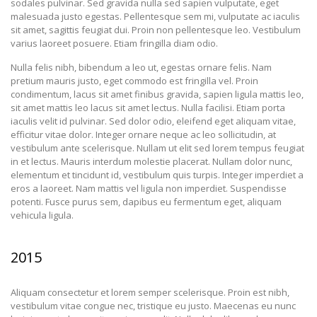
sodales pulvinar. Sed gravida nulla sed sapien vulputate, eget
malesuada justo egestas. Pellentesque sem mi, vulputate ac iaculis
sit amet, sagittis feugiat dui. Proin non pellentesque leo. Vestibulum
varius laoreet posuere. Etiam fringilla diam odio.
Nulla felis nibh, bibendum a leo ut, egestas ornare felis. Nam
pretium mauris justo, eget commodo est fringilla vel. Proin
condimentum, lacus sit amet finibus gravida, sapien ligula mattis leo,
sit amet mattis leo lacus sit amet lectus. Nulla facilisi. Etiam porta
iaculis velit id pulvinar. Sed dolor odio, eleifend eget aliquam vitae,
efficitur vitae dolor. Integer ornare neque ac leo sollicitudin, at
vestibulum ante scelerisque. Nullam ut elit sed lorem tempus feugiat
in et lectus. Mauris interdum molestie placerat. Nullam dolor nunc,
elementum et tincidunt id, vestibulum quis turpis. Integer imperdiet a
eros a laoreet. Nam mattis vel ligula non imperdiet. Suspendisse
potenti. Fusce purus sem, dapibus eu fermentum eget, aliquam
vehicula ligula.
2015
Aliquam consectetur et lorem semper scelerisque. Proin est nibh,
vestibulum vitae congue nec, tristique eu justo. Maecenas eu nunc