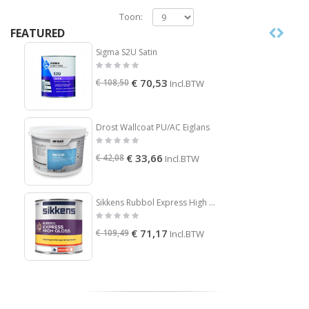
Toon:
FEATURED
Sigma S2U Satin
€ 70,53
€ 108,50
Incl.BTW
Drost Wallcoat PU/AC Eiglans
€ 33,66
€ 42,08
Incl.BTW
Sikkens Rubbol Express High Gloss
€ 71,17
€ 109,49
Incl.BTW