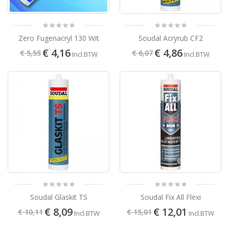
Zero Fugenacryl 130 Wit
Soudal Acryrub CF2
€ 4,16
€ 4,86
€ 5,55
€ 6,07
Incl.BTW
Incl.BTW
Soudal Glaskit TS
Soudal Fix All Flexi
€ 8,09
€ 12,01
€ 10,11
€ 15,01
Incl.BTW
Incl.BTW