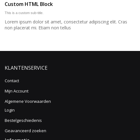
Custom HTML Block
This is a custom sub-title.
Lorem ipsum dolor sit amet, consectetur adipiscing elit. Cras
non placerat mi. Etiam non tellus
KLANTENSERVICE
Contact
Mijn Account
Algemene Voorwaarden
Login
Bestelgeschiedenis
Geavanceerd zoeken