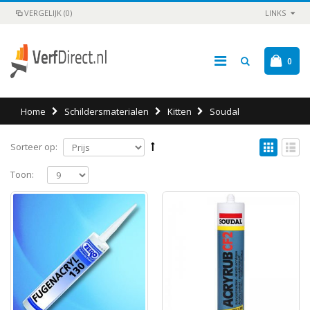
VERGELIJK (0)
LINKS
0
Home
Schildersmaterialen
Kitten
Soudal
Sorteer op:
Toon: