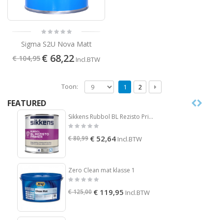
Sigma S2U Nova Matt
€ 68,22
€ 104,95
Incl.BTW
Toon:
1
2
FEATURED
Sikkens Rubbol BL Rezisto Primer
€ 52,64
€ 80,99
Incl.BTW
Zero Clean mat klasse 1
€ 119,95
€ 125,00
Incl.BTW