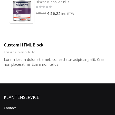
Sikkens Rubbol AZ Plus
€ 56,22
€ 86,49
Incl.BTW
Custom HTML Block
This is a custom sub-title.
Lorem ipsum dolor sit amet, consectetur adipiscing elit. Cras
non placerat mi. Etiam non tellus
KLANTENSERVICE
Contact