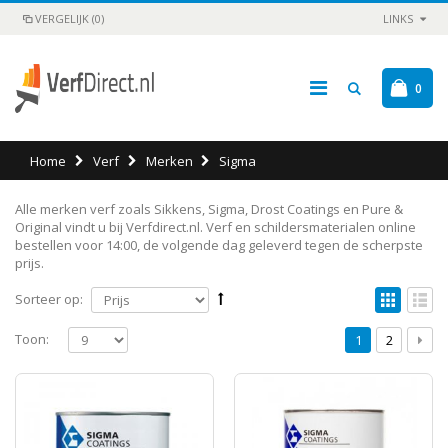
VERGELIJK (0)
LINKS
0
Home
Verf
Merken
Sigma
Alle merken verf zoals Sikkens, Sigma, Drost Coatings en Pure &
Original vindt u bij Verfdirect.nl. Verf en schildersmaterialen online
bestellen voor 14:00, de volgende dag geleverd tegen de scherpste
prijs.
Sorteer op:
Toon:
1
2