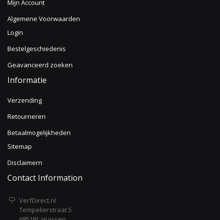
Mijn Account
Algemene Voorwaarden
Login
Bestelgeschiedenis
Geavanceerd zoeken
Informatie
Verzending
Retourneren
Betaalmogelijkheden
Sitemap
Disclaimern
Contact Information
VerfDirect.nl
Tempelierstraat 5
6851BL Huissen