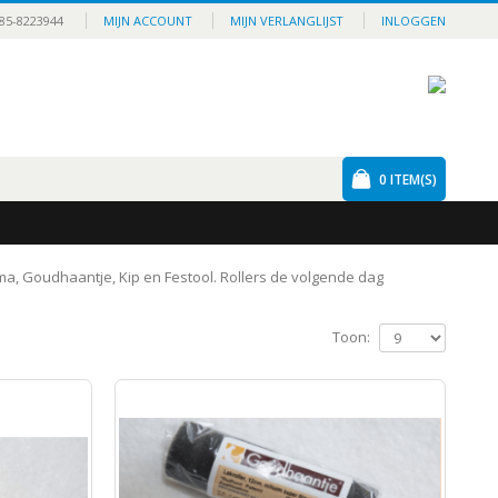
85-8223944
MIJN ACCOUNT
MIJN VERLANGLIJST
INLOGGEN
0
ITEM(S)
igma, Goudhaantje, Kip en Festool. Rollers de volgende dag
Toon: