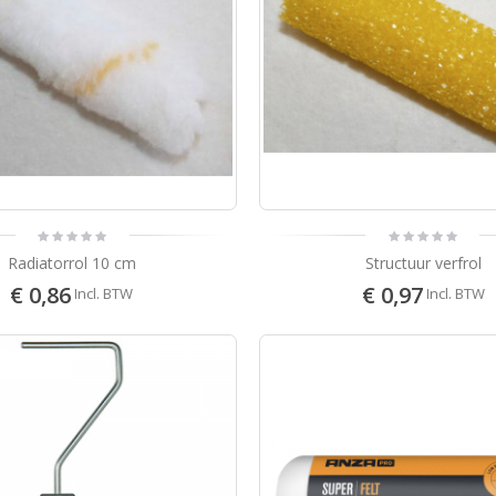
23
18
Incl.BTW
S2U Satin
50
53
Incl.BTW
Sikkens Rubbol Primer Express
9
Radiatorrol 10 cm
Structuur verfrol
34
Incl.BTW
€ 0,86
€ 0,97
Incl. BTW
Incl. BTW