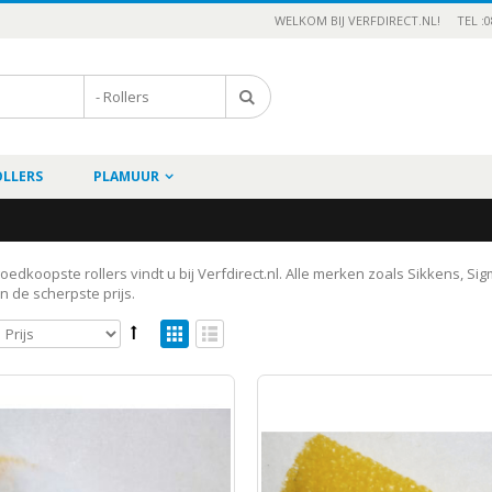
WELKOM BIJ VERFDIRECT.NL!
TEL :0
OLLERS
PLAMUUR
oedkoopste rollers vindt u bij Verfdirect.nl. Alle merken zoals Sikkens, S
n de scherpste prijs.
Drost Devetop SGH isolatie Spray