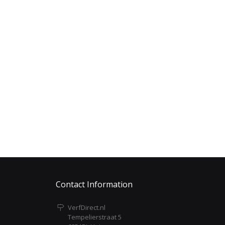
Contact Information
VerfDirect.nl
Tempelierstraat 5