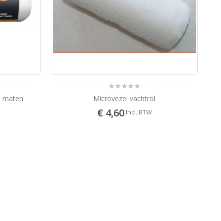
e maten
Microvezel vachtrol
€ 4,60
Incl. BTW