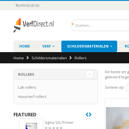
VERGELIJK (0)
HOME
VERF
SCHILDERSMATERIALEN
R
Home
Schildersmaterialen
Rollers
De beste en g
ROLLERS
geleverd tege
Lak rollers
Sorteer op:
muurverf rollers
FEATURED
Sigma S2U Primer