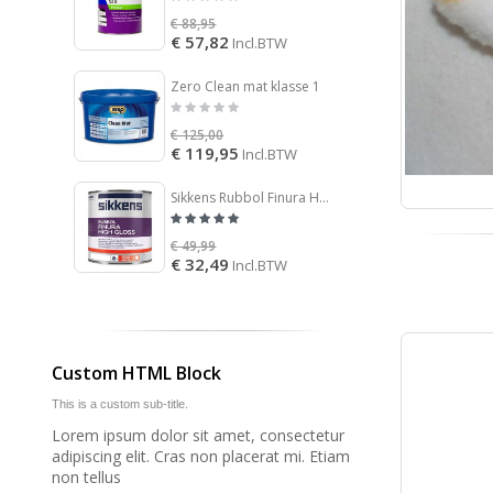
€ 88,95
€ 110,
€ 57,82
€ 88,
Incl.BTW
Zero Clean mat klasse 1
Sigma 
€ 125,00
€ 108,
€ 119,95
€ 70,
Incl.BTW
Sikkens Rubbol Finura High Gloss
€ 49,99
€ 78,9
€ 32,49
€ 51,
Incl.BTW
Custom HTML Block
This is a custom sub-title.
Lorem ipsum dolor sit amet, consectetur
adipiscing elit. Cras non placerat mi. Etiam
non tellus