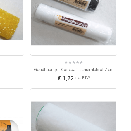
Goudhaantje “Concaaf” schuimlakrol 7 cm
€ 1,22
Incl. BTW