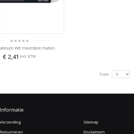
latinum Wit meerdere maten
€ 2,41
Incl. BTW
Toon:
Informatie
Verzending
Sitemap
Retourneren
Disclaimern