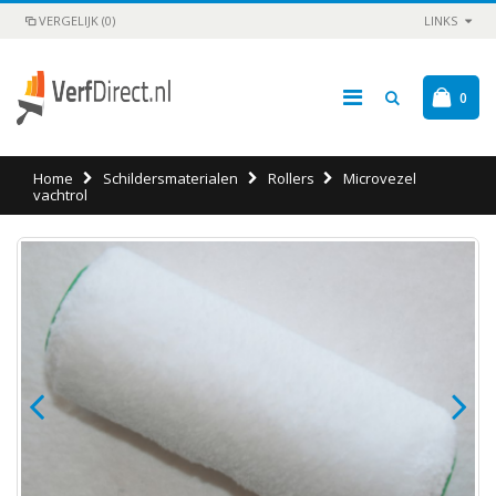
VERGELIJK (0)
LINKS
0
Home
Schildersmaterialen
Rollers
Microvezel
vachtrol