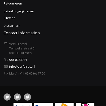
Retourneren
Betaalmogelijkheden
Sitemap
Disclaimern
Contact Information
VerfDirect.nl
Tempelierstraat 5
6851BL Huissen
085-8223944
info@verfdirect.nl
Ma t/m Vrij 09:00 tot 17:00