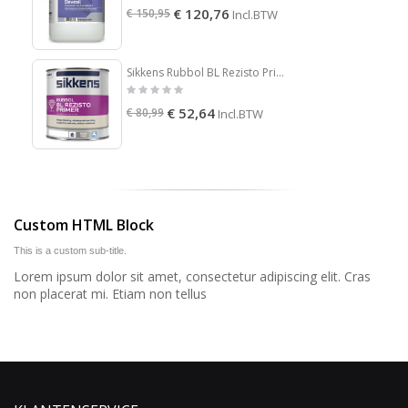
€ 120,76
€ 150,95
Incl.BTW
Sikkens Rubbol BL Rezisto Primer
€ 52,64
€ 80,99
Incl.BTW
Custom HTML Block
This is a custom sub-title.
Lorem ipsum dolor sit amet, consectetur adipiscing elit. Cras
non placerat mi. Etiam non tellus