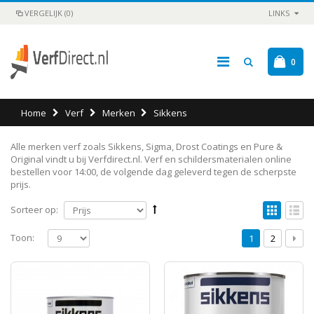
VERGELIJK (0)
LINKS
0
Home
Verf
Merken
Sikkens
Alle merken verf zoals Sikkens, Sigma, Drost Coatings en Pure &
Original vindt u bij Verfdirect.nl. Verf en schildersmaterialen online
bestellen voor 14:00, de volgende dag geleverd tegen de scherpste
prijs.
Sorteer op:
Toon:
1
2