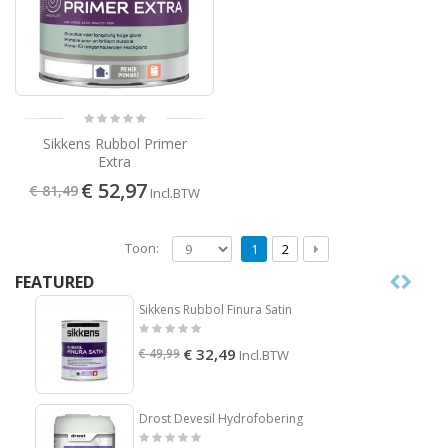
Sikkens Rubbol Primer
Extra
€ 52,97
€ 81,49
Incl.BTW
Toon:
1
2
FEATURED
Sikkens Rubbol Finura Satin
€ 32,49
€ 49,99
Incl.BTW
Drost Devesil Hydrofobering