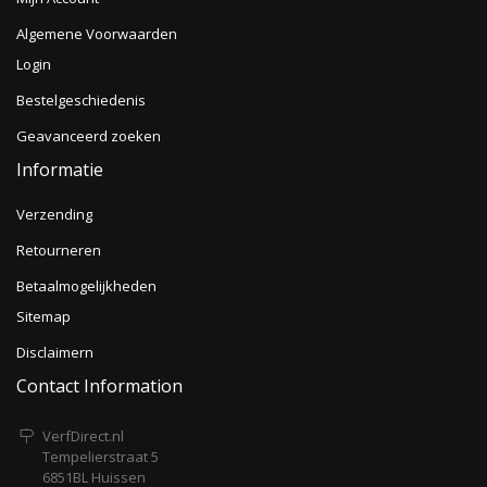
Algemene Voorwaarden
Login
Bestelgeschiedenis
Geavanceerd zoeken
Informatie
Verzending
Retourneren
Betaalmogelijkheden
Sitemap
Disclaimern
Contact Information
VerfDirect.nl
Tempelierstraat 5
6851BL Huissen