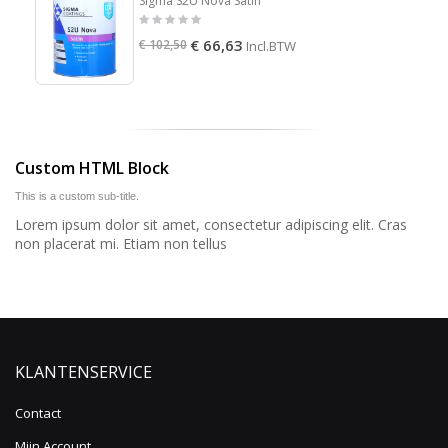
Sigma S2U Nova Satin
€ 66,63
€ 102,50
Incl.BTW
Custom HTML Block
This is a custom sub-title.
Lorem ipsum dolor sit amet, consectetur adipiscing elit. Cras
non placerat mi. Etiam non tellus
KLANTENSERVICE
Contact
Mijn Account