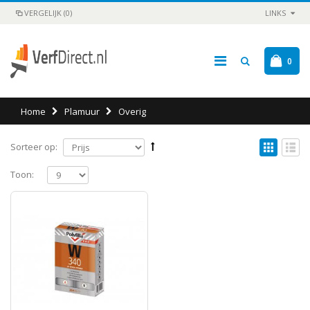
VERGELIJK (0)
LINKS
0
Home
Plamuur
Overig
Sorteer op:
Toon: