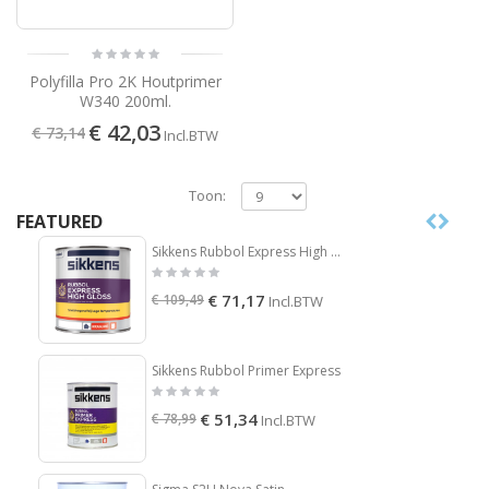
Polyfilla Pro 2K Houtprimer
W340 200ml.
€ 42,03
€ 73,14
Incl.BTW
Toon:
FEATURED
Sikkens Rubbol Express High Gloss
€ 71,17
€ 109,49
Incl.BTW
Sikkens Rubbol Primer Express
€ 51,34
€ 78,99
Incl.BTW