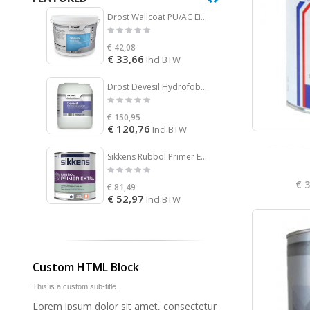
Drost Wallcoat PU/AC Eiglans
Sigma 
€ 42,08
€ 88,9
€ 33,66
€ 57,
Incl.BTW
Drost Devesil Hydrofobering
€ 150,95
€ 49,9
€ 120,76
€ 32,
Incl.BTW
Sikkens Rubbol Primer Extra
Sigma 
€ 
€ 81,49
€ 102,
€ 52,97
€ 66,
Incl.BTW
Custom HTML Block
This is a custom sub-title.
Lorem ipsum dolor sit amet, consectetur