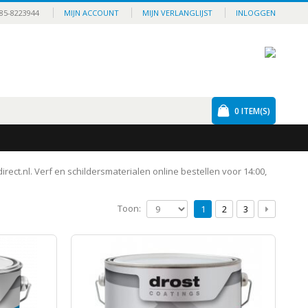
85-8223944
MIJN ACCOUNT
MIJN VERLANGLIJST
INLOGGEN
0
ITEM(S)
irect.nl. Verf en schildersmaterialen online bestellen voor 14:00,
Toon:
1
2
3