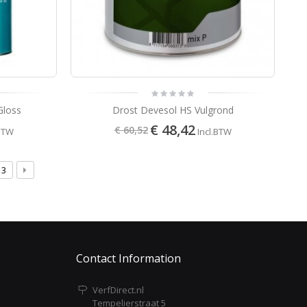
Gloss
Drost Devesol HS Vulgrond
€ 48,42
€ 60,52
.BTW
Incl.BTW
3
Contact Information
VerfDirect.nl
Tempelierstraat 5