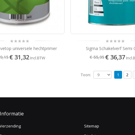
vetop universele hechtprimer
Sigma Schakelverf Semi 
€ 31,32
€ 36,37
39,15
€ 55,95
Incl.BTW
Incl
Toon:
1
2
Informatie
Verzending
Sitemap