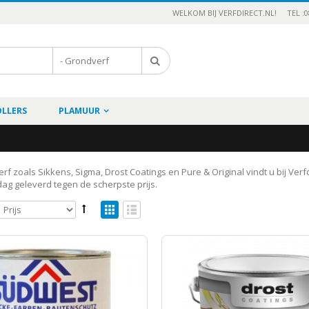
WELKOM BIJ VERFDIRECT.NL!
TEL :0
OLLERS
PLAMUUR
rf zoals Sikkens, Sigma, Drost Coatings en Pure & Original vindt u bij Verfd
ag geleverd tegen de scherpste prijs.