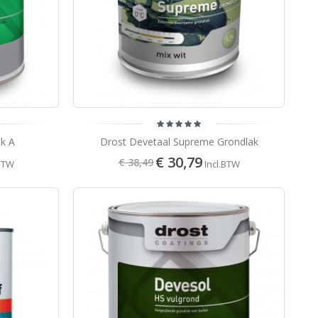
ak A
Drost Devetaal Supreme Grondlak
€ 30,79
€ 38,49
.BTW
Incl.BTW