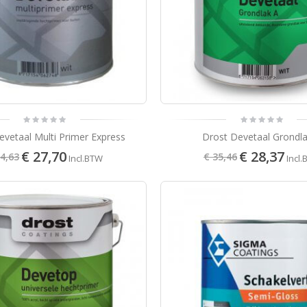
evetaal Multi Primer Express
Drost Devetaal Grondl
€ 27,70
€ 28,37
34,63
€ 35,46
Incl.BTW
Incl