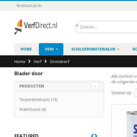
VERGELIJK (0)
HOME
VERF
SCHILDERSMATERIALEN
R
Home
Verf
Grondverf
Blader door
Alle merken ve
de volgende d
PRODUCTEN
Sorteer op:
Terpentinebasis
(13)
Waterbasis
(6)
FEATURED