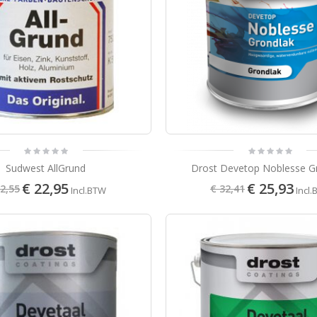
S2U Primer
5
82
Incl.BTW
Sikkens Rubbol Finura High Gloss
9
49
Incl.BTW
S2U Nova Satin
Sudwest AllGrund
Drost Devetop Noblesse G
€ 22,95
€ 25,93
32,55
€ 32,41
Incl.BTW
Incl
50
63
Incl.BTW