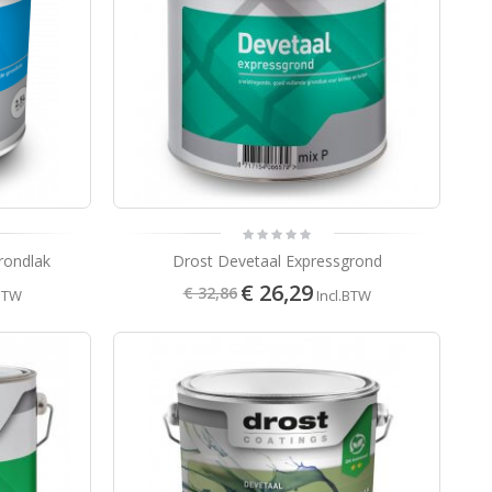
rondlak
Drost Devetaal Expressgrond
€ 26,29
€ 32,86
.BTW
Incl.BTW