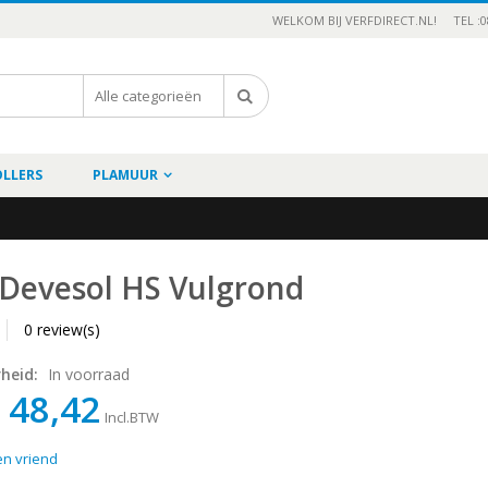
WELKOM BIJ VERFDIRECT.NL!
TEL :0
OLLERS
PLAMUUR
 Devesol HS Vulgrond
0 review(s)
rheid:
In voorraad
 48,42
Incl.BTW
en vriend