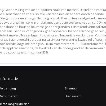
. Goede vulling van de houtporiën zoals van meranti. Uitstekend vertika
e eigenschappen zoals isolatie van tannines en andere doorbloedende
r)droging voor een hoogvullende grondlak. Kan buiten, onafgewerkt, maxi
ogwaardige high solid grondlak met een vaste stofgehalte van ca. 70%, 
epasbaar op hout en houtachtige ondergronden. Uitstekend verticaal sta
ver-staan. Gebruik Vóór gebruik goed oproeren. De ondergrond goed rein
tofvrij maken. Tussenlagen licht schuren. Terpentine verdunbaar. Voor m
j na ca. 6 uur overschilderbaar na ca. 24 uur Verwerking kwast, rol of spuit.
viseerde laagdikte droog: 55 - 80 micrometer = nat 70 - 100 micrometer T
van de applicatiemethode, de kwaliteit van de ondergrond en de vorm van h
ve luchtvochtigheid: maximaal 85%
Informatie
Verzending
Sitemap
Retourneren
Disclaimern
Betaalmogelijkheden