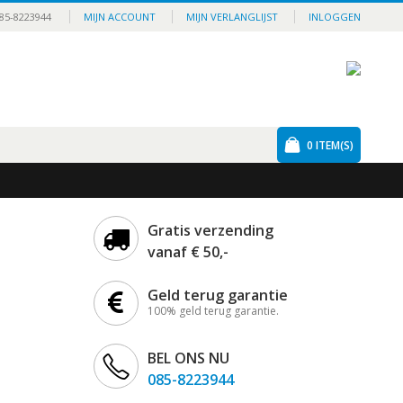
85-8223944
MIJN ACCOUNT
MIJN VERLANGLIJST
INLOGGEN
0
ITEM(S)
Gratis verzending
vanaf € 50,-
Geld terug garantie
100% geld terug garantie.
BEL ONS NU
085-8223944