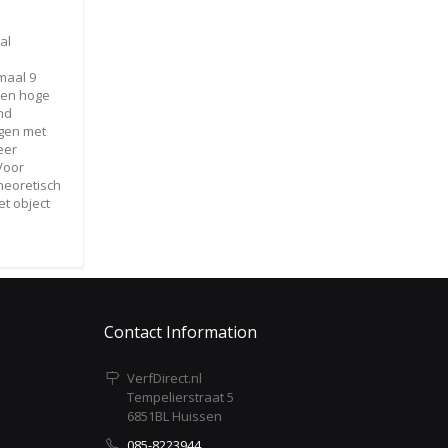
al
maal 9
een hoge
nd
igen met
eer
 Voor
heoretisch
et object
Contact Information
VerfDirect.nl
Tempelierstraat 5
6851BL Huissen
085-8223944