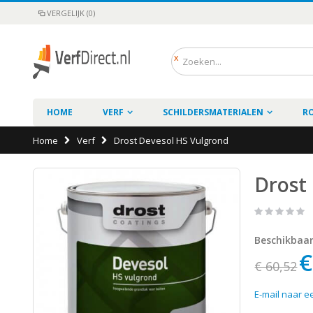
VERGELIJK (0)
HOME
VERF
SCHILDERSMATERIALEN
R
Home
Verf
Drost Devesol HS Vulgrond
Drost
Beschikbaa
€
€ 60,52
E-mail naar e