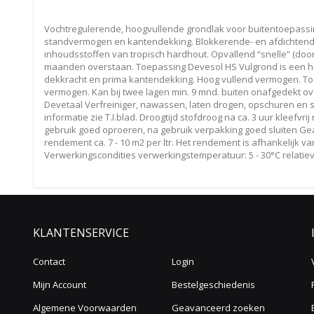
Vochtregulerende, hoogvullende grondlak voor buitentoepassing
standvermogen en kantendekking. Blokkerende- en afdichtend
inhoudsstoffen van tropisch hardhout. Opvallend “snelle” (doo
maanden overstaan. Toepassing Devesol HS Vulgrond is een ho
dekkracht en prima kantendekking. Hoog vullend vermogen. To
vermogen. Kan bij twee lagen min. 9 mnd. buiten onafgedekt o
Devetaal Verfreiniger, nawassen, laten drogen, opschuren en s
informatie zie T.I.blad. Droogtijd stofdroog na ca. 3 uur kleefvri
gebruik goed oproeren, na gebruik verpakking goed sluiten Gead
rendement ca. 7 - 10 m2 per ltr. Het rendement is afhankelijk 
Verwerkingscondities verwerkingstemperatuur: 5 - 30°C relatie
KLANTENSERVICE
Contact
Login
Mijn Account
Bestelgeschiedenis
Algemene Voorwaarden
Geavanceerd zoeken