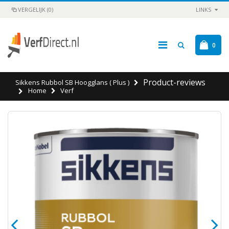
VERGELIJK (0)
LINKS
0
Product-reviews
Sikkens Rubbol SB Hoogglans ( Plus )
Home
Verf