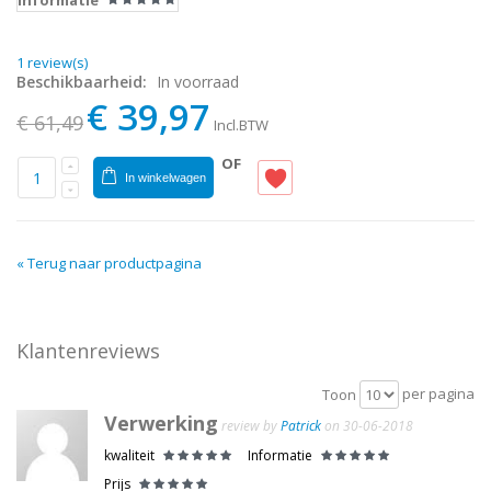
Informatie
1 review(s)
Beschikbaarheid:
In voorraad
€ 39,97
€ 61,49
Incl.BTW
OF
In winkelwagen
«
Terug naar productpagina
Klantenreviews
per pagina
Toon
Verwerking
review by
Patrick
on 30-06-2018
kwaliteit
Informatie
Prijs