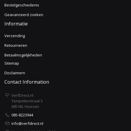
Bestelgeschiedenis
Geavanceerd zoeken
Informatie
Verzending
Retourneren
Betaalmogelijkheden
Sitemap
Disclaimern
Contact Information
VerfDirect.nl
Tempelierstraat 5
6851BL Huissen
085-8223944
info@verfdirect.nl