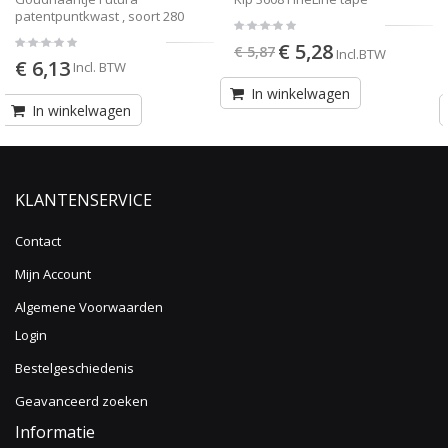
80
maten
€ 5,28
€ 5,87
Incl.BTW
€ 2,19
Incl. BTW
In winkelwagen
In winkelwagen
KLANTENSERVICE
Contact
Mijn Account
Algemene Voorwaarden
Login
Bestelgeschiedenis
Geavanceerd zoeken
Informatie