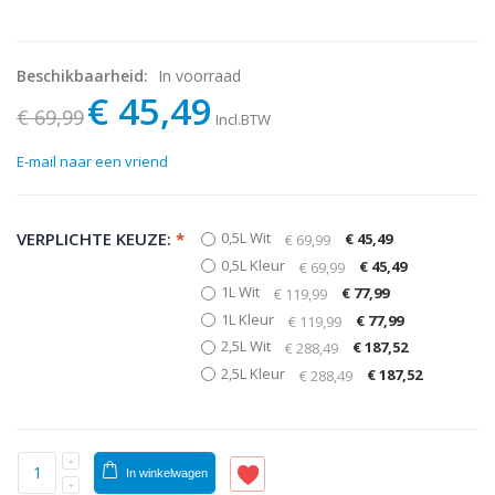
Beschikbaarheid:
In voorraad
€ 45,49
€ 69,99
Incl.BTW
E-mail naar een vriend
VERPLICHTE KEUZE:
*
0,5L Wit
€ 45,49
€ 69,99
0,5L Kleur
€ 45,49
€ 69,99
1L Wit
€ 77,99
€ 119,99
1L Kleur
€ 77,99
€ 119,99
2,5L Wit
€ 187,52
€ 288,49
2,5L Kleur
€ 187,52
€ 288,49
In winkelwagen