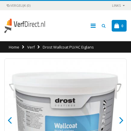
VERGELIJK (0)
LINKS
0
Home
Verf
Drost Wallcoat PU/AC Eiglans