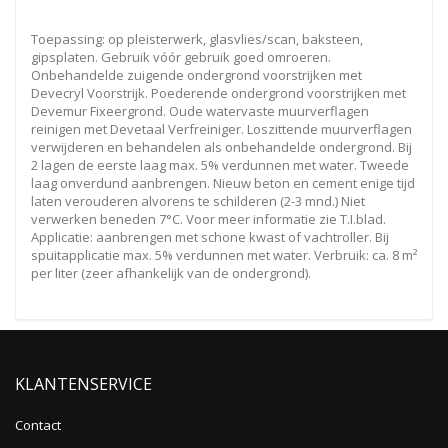
Toepassing: op pleisterwerk, glasvlies/scan, baksteen,
gipsplaten. Gebruik vóór gebruik goed omroeren.
Onbehandelde zuigende ondergrond voorstrijken met
Devecryl Voorstrijk. Poederende ondergrond voorstrijken met
Devemur Fixeergrond. Oude watervaste muurverflagen
reinigen met Devetaal Verfreiniger. Loszittende muurverflagen
verwijderen en behandelen als onbehandelde ondergrond. Bij
2 lagen de eerste laag max. 5% verdunnen met water. Tweede
laag onverdund aanbrengen. Nieuw beton en cement enige tijd
laten verouderen alvorens te schilderen (2-3 mnd.) Niet
verwerken beneden 7°C. Voor meer informatie zie T.I.blad.
Applicatie: aanbrengen met schone kwast of vachtroller. Bij
spuitapplicatie max. 5% verdunnen met water. Verbruik: ca. 8 m²
per liter (zeer afhankelijk van de ondergrond).
KLANTENSERVICE
Contact