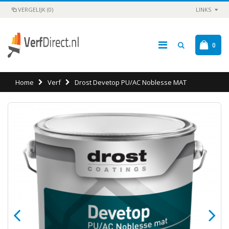
VERGELIJK (0)
LINKS
0
Home
Verf
Drost Devetop PU/AC Noblesse MAT