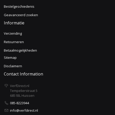
Bestelgeschiedenis
Geavanceerd zoeken
Informatie
Verzending
Retourneren
Betaalmogelijkheden
Sitemap
Disclaimern
Contact Information
VerfDirect.nl
Tempelierstraat 5
6851BL Huissen
085-8223944
info@verfdirect.nl