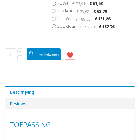
1L Wit
€ 61,53
€ 76,91
1L Kleur
€ 63,70
€ 79,62
2,5L Wit
€ 151,86
€ 189,83
2,5L Kleur
€ 157,76
€ 197,20
In winkelwagen
Beschrijving
Reviews
TOEPASSING