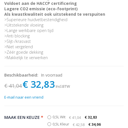
Voldoet aan de HACCP certificering
Lagere CO2 emissie (eco-footprint)
Als kwastkwaliteit ook uitstekend te verspuiten
>Superieure huidvetbestendigheid
>Uitstekende vloeiing
>Lange werkbare open tijd
>Anti blocking
>Slijt-/krasvast
>Niet vergelend
>Zéér goede dekking
>Makkelijk te verwerken
Beschikbaarheid:
In voorraad
€ 32,83
€ 41,04
Incl.BTW
E-mail naar een vriend
MAAK EEN KEUZE
*
0,5L Wit
€ 32,83
€ 41,04
0,5L Kleur
€ 34,06
€ 42,58