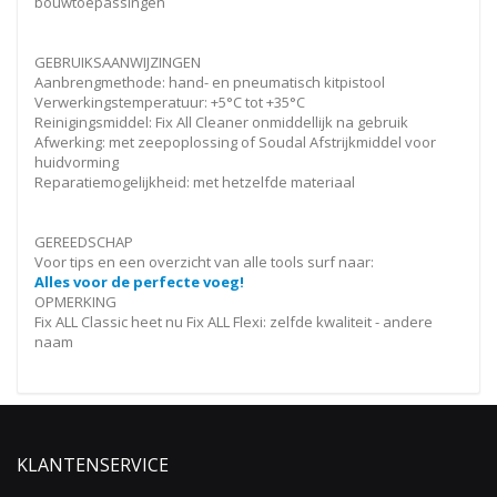
bouwtoepassingen
GEBRUIKSAANWIJZINGEN
Aanbrengmethode: hand- en pneumatisch kitpistool
Verwerkingstemperatuur: +5°C tot +35°C
Reinigingsmiddel: Fix All Cleaner onmiddellijk na gebruik
Afwerking: met zeepoplossing of Soudal Afstrijkmiddel voor
huidvorming
Reparatiemogelijkheid: met hetzelfde materiaal
GEREEDSCHAP
Voor tips en een overzicht van alle tools surf naar:
Alles voor de perfecte voeg!
OPMERKING
Fix ALL Classic heet nu Fix ALL Flexi: zelfde kwaliteit - andere
naam
KLANTENSERVICE