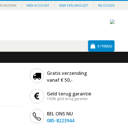
85-8223944
MIJN ACCOUNT
MIJN VERLANGLIJST
INLOGGEN
0
ITEM(S)
Gratis verzending
vanaf € 50,-
Geld terug garantie
100% geld terug garantie.
BEL ONS NU
085-8223944