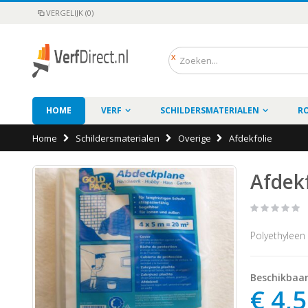
VERGELIJK (0)
HOME
VERF
SCHILDERSMATERIALEN
R
Home
Schildersmaterialen
Overige
Afdekfolie
Afdekf
Polyethyleen 
Beschikbaa
€ 4,