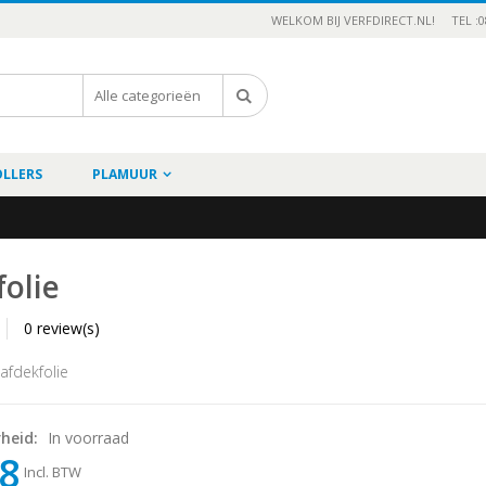
WELKOM BIJ VERFDIRECT.NL!
TEL :0
OLLERS
PLAMUUR
olie
0 review(s)
afdekfolie
rheid:
In voorraad
58
Incl. BTW