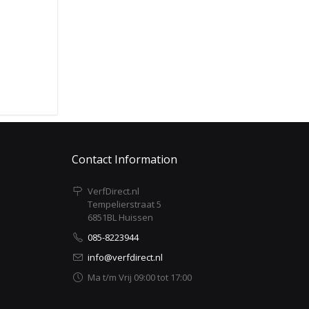
Contact Information
VerfDirect.nl
Tempelierstraat 5
6851BL Huissen
085-8223944
info@verfdirect.nl
Ma t/m Vrij 09:00 tot 17:00