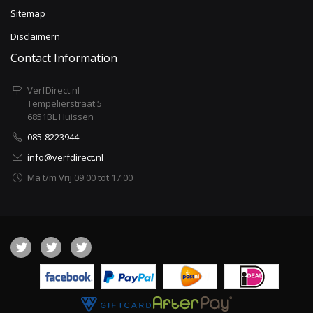
Sitemap
Disclaimern
Contact Information
VerfDirect.nl
Tempelierstraat 5
6851BL Huissen
085-8223944
info@verfdirect.nl
Ma t/m Vrij 09:00 tot 17:00