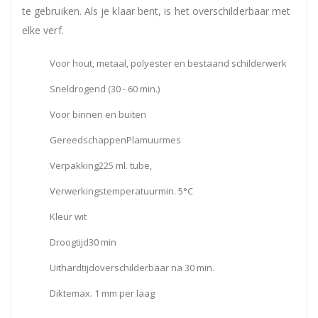
te gebruiken. Als je klaar bent, is het overschilderbaar met
elke verf.
Voor hout, metaal, polyester en bestaand schilderwerk
Sneldrogend (30 - 60 min.)
Voor binnen en buiten
Gereedschappen
Plamuurmes
Verpakking225 ml. tube,
Verwerkingstemperatuur
min. 5°C
Kleur
wit
Droogtijd
30 min
Uithardtijd
overschilderbaar na 30 min.
Dikte
max. 1 mm per laag