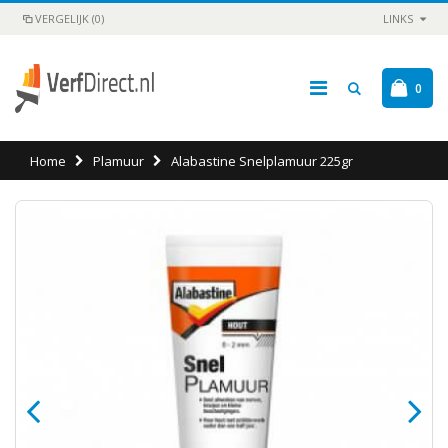
VERGELIJK (0)
LINKS
0
Home
Plamuur
Alabastine Snelplamuur 225gr