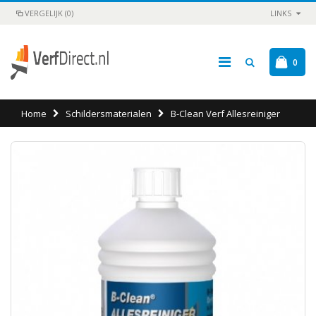
VERGELIJK (0)
LINKS
0
Home
Schildersmaterialen
B-Clean Verf Allesreiniger