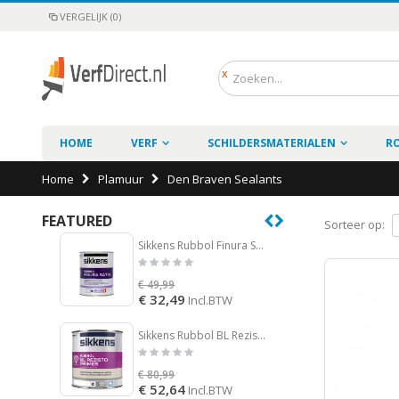
VERGELIJK (0)
HOME
VERF
SCHILDERSMATERIALEN
R
Home
Plamuur
Den Braven Sealants
FEATURED
Sorteer op:
Sikkens Rubbol Finura Satin
Drost 
€ 49,99
€ 39,6
€ 32,49
€ 31,
Incl.BTW
Sikkens Rubbol BL Rezisto Primer
€ 80,99
€ 78,9
€ 52,64
€ 51,
Incl.BTW