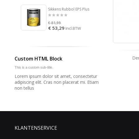
Sikkens Rubbol EPS Plus
€ 81,99
€ 74,9
€ 53,29
€ 48,
Incl.BTW
Den
Custom HTML Block
This is a custom sub-title.
Lorem ipsum dolor sit amet, consectetur
adipiscing elit. Cras non placerat mi. Etiam
non tellus
KLANTENSERVICE