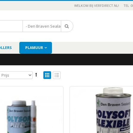
WELKOM BIJ VERFDIRECT.NL!
TEL :0
OLLERS
PLAMUUR
MURFIX-VEEGVAST
8
74
Incl.BTW
Sikkens Rubbol Primer Express
9
34
Incl.BTW