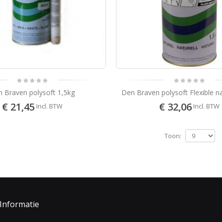
Sikkens Rubbol Primer ( Plus )
9
74
Incl.BTW
 Braven polysoft 1,5kg
Den Braven polysoft Flexible na
€ 21,45
€ 32,06
Incl. BTW
Incl. BTW
Toon:
Informatie