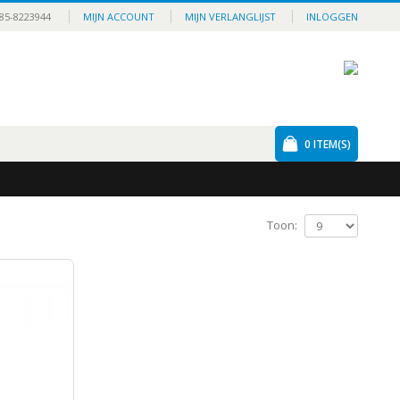
85-8223944
MIJN ACCOUNT
MIJN VERLANGLIJST
INLOGGEN
0
ITEM(S)
Toon: