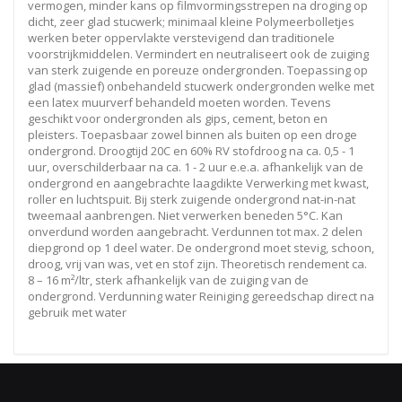
vermogen, minder kans op filmvormingsstrepen na droging op
dicht, zeer glad stucwerk; minimaal kleine Polymeerbolletjes
werken beter oppervlakte verstevigend dan traditionele
voorstrijkmiddelen. Vermindert en neutraliseert ook de zuiging
van sterk zuigende en poreuze ondergronden. Toepassing op
glad (massief) onbehandeld stucwerk ondergronden welke met
een latex muurverf behandeld moeten worden. Tevens
geschikt voor ondergronden als gips, cement, beton en
pleisters. Toepasbaar zowel binnen als buiten op een droge
ondergrond. Droogtijd 20C en 60% RV stofdroog na ca. 0,5 - 1
uur, overschilderbaar na ca. 1 - 2 uur e.e.a. afhankelijk van de
ondergrond en aangebrachte laagdikte Verwerking met kwast,
roller en luchtspuit. Bij sterk zuigende ondergrond nat-in-nat
tweemaal aanbrengen. Niet verwerken beneden 5°C. Kan
onverdund worden aangebracht. Verdunnen tot max. 2 delen
diepgrond op 1 deel water. De ondergrond moet stevig, schoon,
droog, vrij van was, vet en stof zijn. Theoretisch rendement ca.
8 – 16 m²/ltr, sterk afhankelijk van de zuiging van de
ondergrond. Verdunning water Reiniging gereedschap direct na
gebruik met water