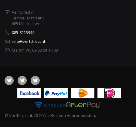
VerfDirect.nl
Tempelierstraat 5
6851BL Huissen
085-8223944
info@verfdirect.nl
Ma t/m Vrij 09:00 tot 17:00
© VerfDirect.nl. 2017 Alle Rechten Voorbehouden.