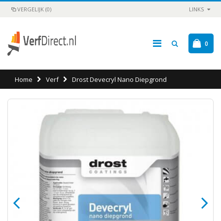
VERGELIJK (0)
LINKS
0
Home
Verf
Drost Devecryl Nano Diepgrond