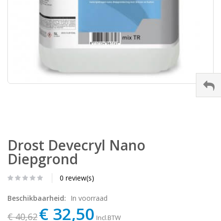
Drost Devecryl Nano
Diepgrond
0 review(s)
Beschikbaarheid:
In voorraad
€ 32,50
€ 40,62
Incl.BTW