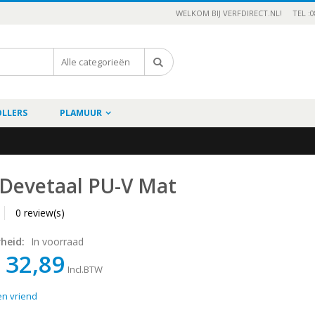
WELKOM BIJ VERFDIRECT.NL!
TEL :0
OLLERS
PLAMUUR
 Devetaal PU-V Mat
0 review(s)
rheid:
In voorraad
 32,89
Incl.BTW
en vriend