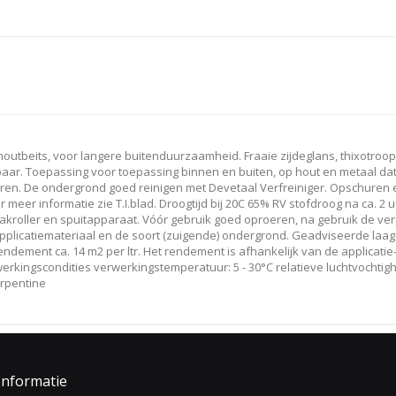
outbeits, voor langere buitenduurzaamheid. Fraaie zijdeglans, thixotroo
gbaar. Toepassing voor toepassing binnen en buiten, op hout en metaal da
ren. De ondergrond goed reinigen met Devetaal Verfreiniger. Opschuren e
eer informatie zie T.I.blad. Droogtijd bij 20C 65% RV stofdroog na ca. 2 uu
lakroller en spuitapparaat. Vóór gebruik goed oproeren, na gebruik de ve
t applicatiemateriaal en de soort (zuigende) ondergrond. Geadviseerde laag
rendement ca. 14 m2 per ltr. Het rendement is afhankelijk van de applicati
erkingscondities verwerkingstemperatuur: 5 - 30°C relatieve luchtvochtigh
rpentine
Informatie