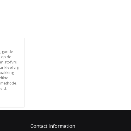
p, goede
t op de
n stofvrij
r kleefvrij
rpakking
dikte
e-methode,
eid:
Contact Information