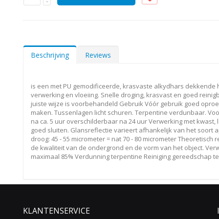
Beschrijving
Reviews
is een met PU gemodificeerde, krasvaste alkydhars dekkende h
verwerking en vloeiing. Snelle droging, krasvast en goed reini
juiste wijze is voorbehandeld Gebruik Vóór gebruik goed oproe
maken. Tussenlagen licht schuren. Terpentine verdunbaar. Voor m
na ca. 5 uur overschilderbaar na 24 uur Verwerking met kwast, 
goed sluiten. Glansreflectie varieert afhankelijk van het soor
droog: 45 - 55 micrometer = nat 70 - 80 micrometer Theoretisch 
de kwaliteit van de ondergrond en de vorm van het object. Verw
maximaal 85% Verdunning terpentine Reiniging gereedschap te
KLANTENSERVICE