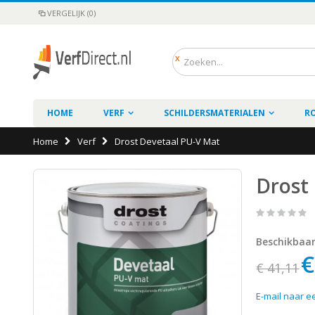
VERGELIJK (0)
HOME
VERF
SCHILDERSMATERIALEN
R
Home
Verf
Drost Devetaal PU-V Mat
Drost
Beschikbaa
€
€ 41,11
E-mail naar e