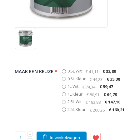
MAAK EEN KEUZE
*
0,5L Wit
€ 32,89
€ 41,11
0,5L Kleur
€ 35,38
€ 44,23
1L Wit
€ 59,47
€ 74,34
1L Kleur
€ 64,73
€ 80,91
2,5L Wit
€ 147,10
€ 183,88
2,5L Kleur
€ 160,21
€ 200,26
In winkelwagen