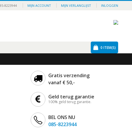
85-8223944
MIJN ACCOUNT
MIJN VERLANGLIJST
INLOGGEN
0
ITEM(S)
Gratis verzending
vanaf € 50,-
Geld terug garantie
100% geld terug garantie.
BEL ONS NU
085-8223944