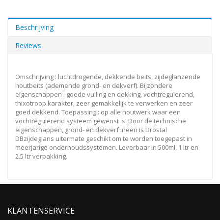
Beschrijving
Reviews
Omschrijving : luchtdrogende, dekkende beits, zijdeglanzende
houtbeits (ademende grond- en dekverf). Bijzondere
eigenschappen : goede vulling en dekking, vochtregulerend,
thixotroop karakter, zeer gemakkelijk te verwerken en zeer
goed dekkend. Toepassing : op alle houtwerk waar een
vochtregulerend systeem gewenst is. Door de technische
eigenschappen, grond- en dekverf ineen is Drostal
DBzijdeglans uitermate geschikt om te worden toegepast in
meerjarige onderhoudssystemen. Leverbaar in 500ml, 1 ltr en
2.5 ltr verpakking.
KLANTENSERVICE