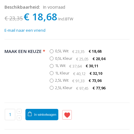
Beschikbaarheid:
In voorraad
€ 18,68
€ 23,35
Incl.BTW
E-mail naar een vriend
MAAK EEN KEUZE
*
0,5L Wit
€ 18,68
€ 23,35
0,5L Kleur
€ 20,04
€ 25,05
1L Wit
€ 30,11
€ 37,64
1L Kleur
€ 32,10
€ 40,12
2,5L Wit
€ 73,06
€ 91,33
2,5L Kleur
€ 77,96
€ 97,45
In winkelwagen