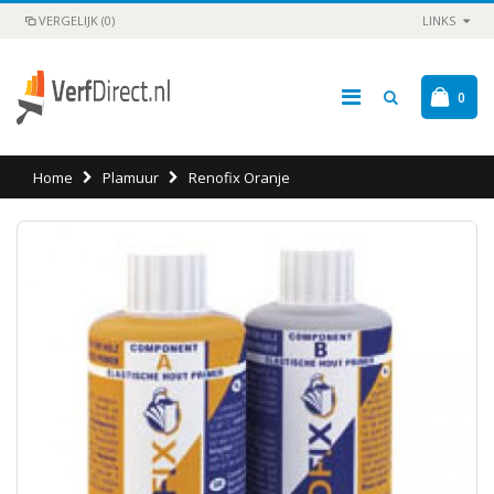
VERGELIJK (0)
LINKS
0
Home
Plamuur
Renofix Oranje