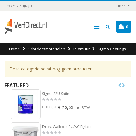
VERGELIJK (0)
LINKS
0
Home
Schildersmaterialen
PLamuur
Sigma Coatings
Deze categorie bevat nog geen producten.
FEATURED
Sigma S2U Satin
€ 70,53
€ 108,50
Incl.BTW
Drost Wallcoat PU/AC Eiglans