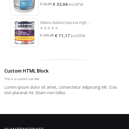
€ 33,66
€ 42,08
Incl.BTW
Sikkens Rubbol Express High Gloss
€ 71,17
€ 109,49
Incl.BTW
Custom HTML Block
This is a custom sub-title.
Lorem ipsum dolor sit amet, consectetur adipiscing elit. Cras
non placerat mi. Etiam non tellus