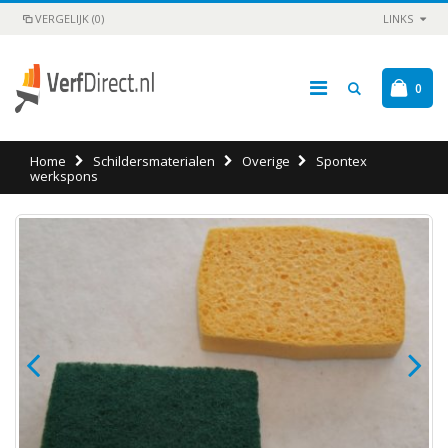
VERGELIJK (0)
LINKS
0
Home
Schildersmaterialen
Overige
Spontex
werkspons