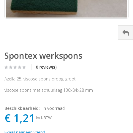
Spontex werkspons
0 review(s)
Azella 25, viscose spons droog, groot
viscose spons met schuurlaag 130x84x28 mm
Beschikbaarheid:
In voorraad
€ 1,21
Incl. BTW
E-mail naar een vriend