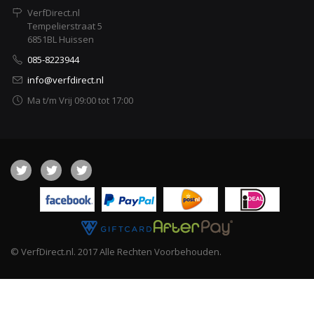
VerfDirect.nl
Tempelierstraat 5
6851BL Huissen
085-8223944
info@verfdirect.nl
Ma t/m Vrij 09:00 tot 17:00
© VerfDirect.nl. 2017 Alle Rechten Voorbehouden.