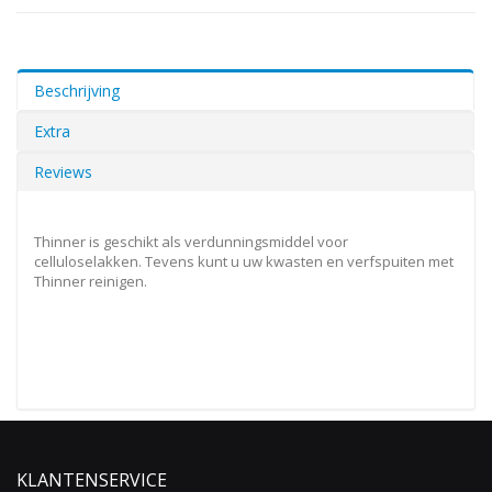
Beschrijving
Extra
Reviews
Thinner is geschikt als verdunningsmiddel voor
celluloselakken. Tevens kunt u uw kwasten en verfspuiten met
Thinner reinigen.
KLANTENSERVICE