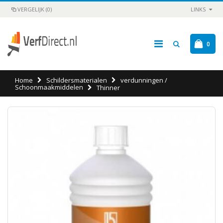
VERGELIJK (0)
LINKS
0
Home
Schildersmaterialen
verdunningen /
Schoonmaakmiddelen
Thinner