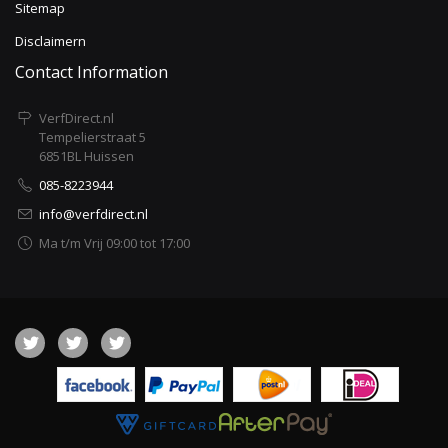
Sitemap
Disclaimern
Contact Information
VerfDirect.nl
Tempelierstraat 5
6851BL Huissen
085-8223944
info@verfdirect.nl
Ma t/m Vrij 09:00 tot 17:00