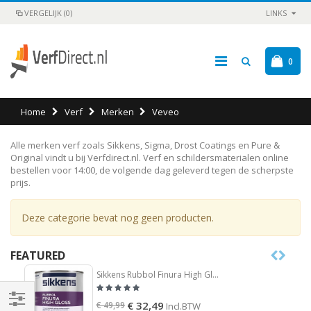
VERGELIJK (0)
LINKS
0
Home
Verf
Merken
Veveo
Alle merken verf zoals Sikkens, Sigma, Drost Coatings en Pure &
Original vindt u bij Verfdirect.nl. Verf en schildersmaterialen online
bestellen voor 14:00, de volgende dag geleverd tegen de scherpste
prijs.
Deze categorie bevat nog geen producten.
FEATURED
Sikkens Rubbol Finura High Gloss
€ 32,49
€ 49,99
Incl.BTW