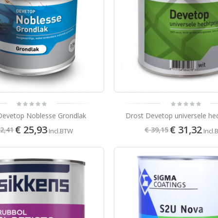
Sikkens Rubbol Finura High Gloss
9
49
Incl.BTW
Devetop Noblesse Grondlak
Drost Devetop universele he
€ 25,93
€ 31,32
32,41
€ 39,15
Incl.BTW
Incl