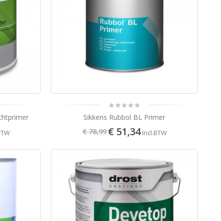
chtprimer
Sikkens Rubbol BL Primer
€ 51,34
€ 78,99
.BTW
Incl.BTW