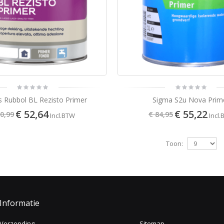
s Rubbol BL Rezisto Primer
Sigma S2u Nova Prim
€ 52,64
€ 55,22
80,99
€ 84,95
Incl.BTW
Incl
Toon:
Informatie
Verzending
Sitemap