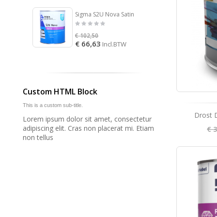
Sigma S2U Nova Satin
€ 102,50
€ 49,9
€ 66,63
€ 32,
Incl.BTW
Custom HTML Block
This is a custom sub-title.
Drost 
Lorem ipsum dolor sit amet, consectetur
adipiscing elit. Cras non placerat mi. Etiam
€ 
non tellus