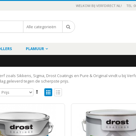
WELKOM BIJ VERFDIRECT.NL!
TEL :0
OLLERS
PLAMUUR
rf zoals Sikkens, Sigma, Drost Coatings en Pure & Original vindt u bij Verfd
ag geleverd tegen de scherpste prijs.
s Rubbol AZ Plus
9
22
Incl.BTW
Sikkens Rubbol Express High Gloss
49
17
Incl.BTW