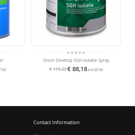
er
Drost Devetop SGH isolatie Spray
€ 88,18
€ 110,23
.BTW
Incl.BTW
Contact Information