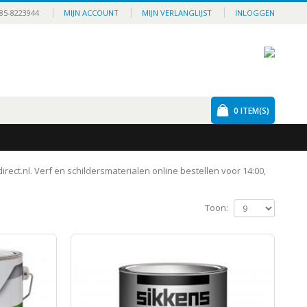
85-8223944
MIJN ACCOUNT
MIJN VERLANGLIJST
INLOGGEN
0
ITEM(S)
irect.nl. Verf en schildersmaterialen online bestellen voor 14:00,
Toon: