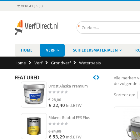
VERGELIJK (0)
HOME
VERF
SCHILDERSMATERIALEN
R
Home
Verf
Grondverf
Waterbasis
FEATURED
Alle merken ve
de volgende d
Drost Alaska Premium
Sikken
Sorteer op:
€ 28,00
€ 86,4
€ 22,40
€ 56,
Incl.BTW
Sikkens Rubbol EPS Plus
€ 81,99
€ 109,
€ 53,29
€ 71,
Incl.BTW