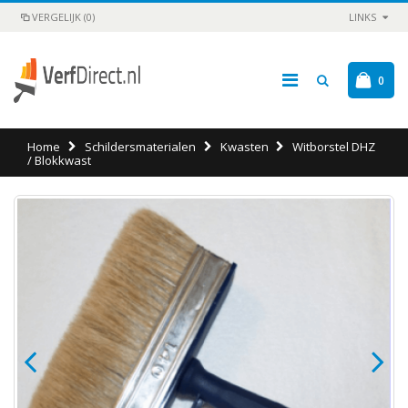
VERGELIJK (0)
LINKS
0
Home
Schildersmaterialen
Kwasten
Witborstel DHZ
/ Blokkwast