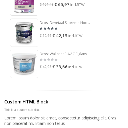
€ 65,97
€ 101,49
Incl.BTW
Drost Devetaal Supreme Hoogglans
€ 42,13
€ 52,66
Incl.BTW
Drost Wallcoat PU/AC Eiglans
€ 33,66
€ 42,08
Incl.BTW
Custom HTML Block
This is a custom sub-title.
Lorem ipsum dolor sit amet, consectetur adipiscing elit. Cras
non placerat mi. Etiam non tellus