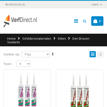
VERGELIJK (0)
LINKS
0
Home
Schildersmaterialen
Kitten
Den Braven
Sealants
Sorteer op:
Toon: