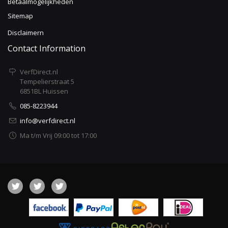
Betaalmogelijkheden
Sitemap
Disclaimern
Contact Information
VerfDirect.nl
Tempelierstraat 5
6851BL Huissen
085-8223944
info@verfdirect.nl
Ma t/m Vrij 09:00 tot 17:00