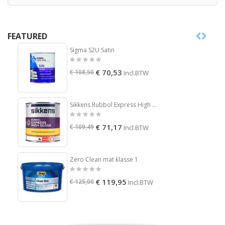
FEATURED
Sigma S2U Satin
€ 70,53
€ 108,50
Incl.BTW
Sikkens Rubbol Express High Gloss
€ 71,17
€ 109,49
Incl.BTW
Zero Clean mat klasse 1
€ 119,95
€ 125,00
Incl.BTW