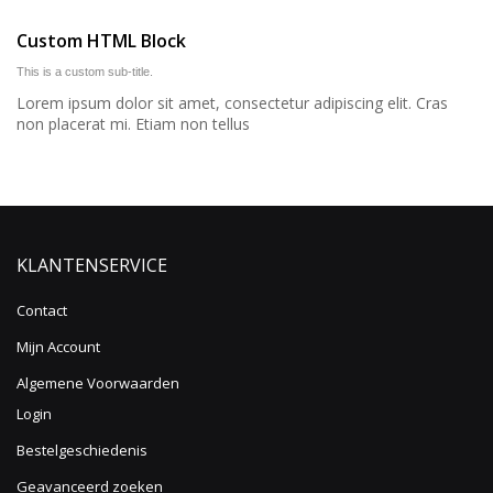
Custom HTML Block
This is a custom sub-title.
Lorem ipsum dolor sit amet, consectetur adipiscing elit. Cras
non placerat mi. Etiam non tellus
KLANTENSERVICE
Contact
Mijn Account
Algemene Voorwaarden
Login
Bestelgeschiedenis
Geavanceerd zoeken