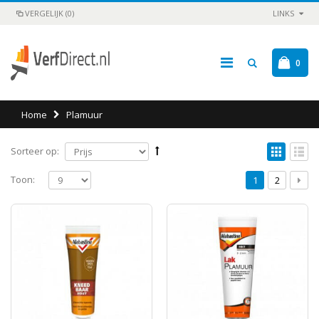
VERGELIJK (0)
LINKS
0
Home
Plamuur
Sorteer op:
Toon:
1
2