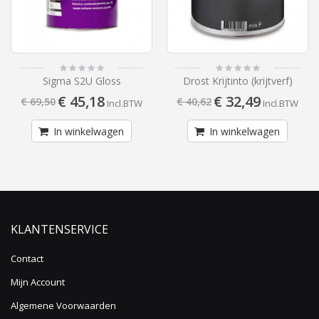
Sigma S2U Gloss
Drost Krijtinto (krijtverf)
€ 45,18
€ 32,49
€ 69,50
€ 40,62
Incl.BTW
Incl.BTW
In winkelwagen
In winkelwagen
KLANTENSERVICE
Contact
Mijn Account
Algemene Voorwaarden