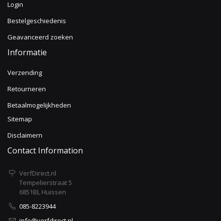
Login
Bestelgeschiedenis
Geavanceerd zoeken
Informatie
Verzending
Retourneren
Betaalmogelijkheden
Sitemap
Disclaimern
Contact Information
VerfDirect.nl
Tempelierstraat 5
6851BL Huissen
085-8223944
info@verfdirect.nl