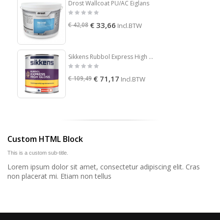
Drost Wallcoat PU/AC Eiglans
€ 33,66
€ 42,08
Incl.BTW
Sikkens Rubbol Express High Gloss
€ 71,17
€ 109,49
Incl.BTW
Custom HTML Block
This is a custom sub-title.
Lorem ipsum dolor sit amet, consectetur adipiscing elit. Cras
non placerat mi. Etiam non tellus