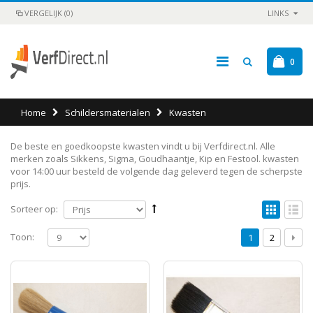
VERGELIJK (0)
LINKS
0
Home
Schildersmaterialen
Kwasten
De beste en goedkoopste kwasten vindt u bij Verfdirect.nl. Alle
merken zoals Sikkens, Sigma, Goudhaantje, Kip en Festool. kwasten
voor 14:00 uur besteld de volgende dag geleverd tegen de scherpste
prijs.
Sorteer op:
Toon:
1
2