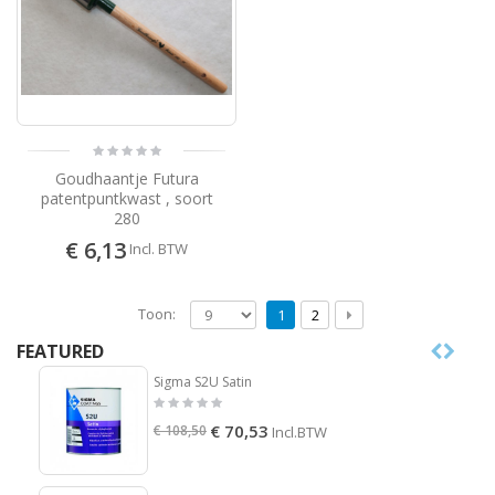
Goudhaantje Futura
patentpuntkwast , soort
280
€ 6,13
Incl. BTW
Toon:
1
2
FEATURED
Sigma S2U Satin
€ 70,53
€ 108,50
Incl.BTW