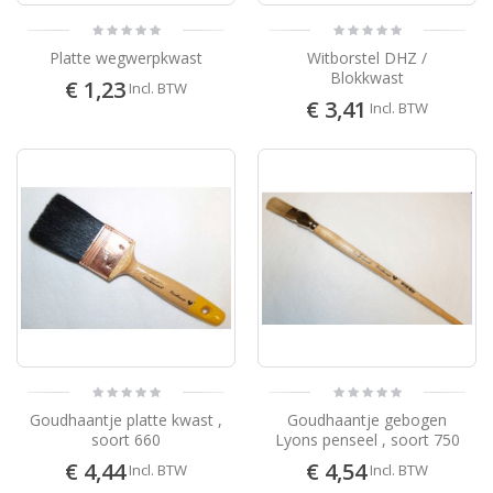
Platte wegwerpkwast
Witborstel DHZ /
Blokkwast
€ 1,23
Incl. BTW
€ 3,41
Incl. BTW
Goudhaantje platte kwast ,
Goudhaantje gebogen
soort 660
Lyons penseel , soort 750
€ 4,44
€ 4,54
Incl. BTW
Incl. BTW