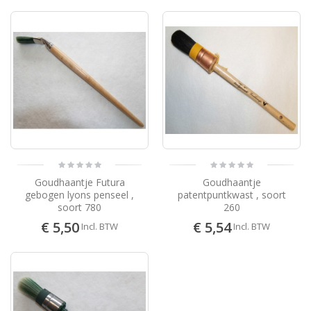
Goudhaantje Futura
Goudhaantje
gebogen lyons penseel ,
patentpuntkwast , soort
soort 780
260
€ 5,50
€ 5,54
Incl. BTW
Incl. BTW