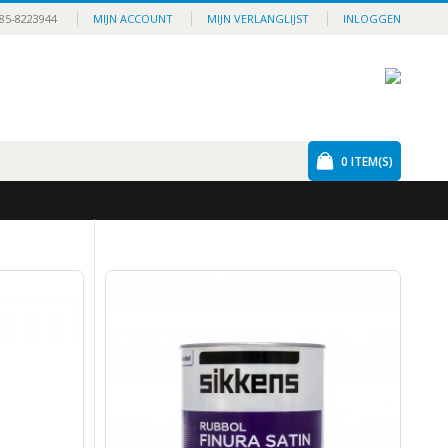
85-8223944
MIJN ACCOUNT
MIJN VERLANGLIJST
INLOGGEN
0
ITEM(S)