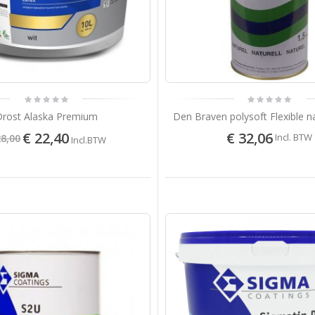
Drost Alaska Premium
Den Braven polysoft Flexible n
€ 22,40
€ 32,06
Incl. BTW
28,00
Incl.BTW