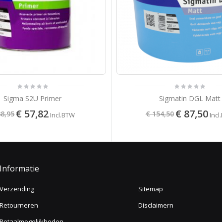
Sigma S2U Primer
Sigmatin DGL Matt
€ 57,82
€ 87,50
88,95
€ 154,50
Incl.BTW
Incl
Informatie
Verzending
Sitemap
Retourneren
Disclaimern
Betaalmogelijkheden