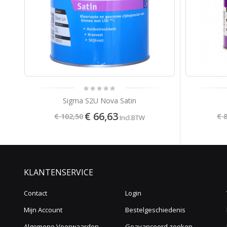
Sigma S2U Nova Satin
€ 66,63
€ 102,50
€ 
Incl.BTW
KLANTENSERVICE
Contact
Login
Mijn Account
Bestelgeschiedenis
Algemene Voorwaarden
Geavanceerd zoeken