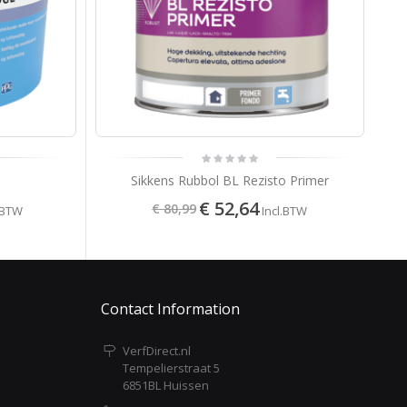
Sikkens Rubbol BL Rezisto Primer
€ 52,64
€ 80,99
.BTW
Incl.BTW
Contact Information
VerfDirect.nl
Tempelierstraat 5
6851BL Huissen