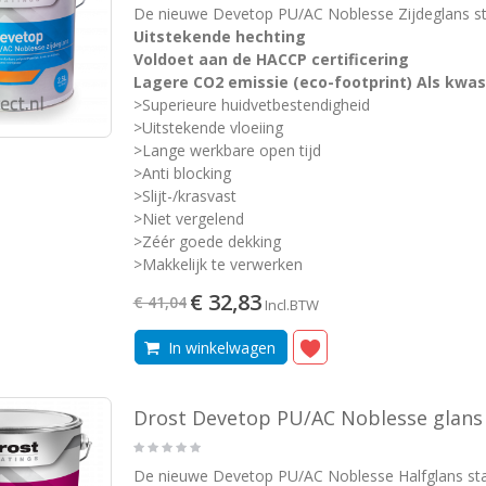
De nieuwe Devetop PU/AC Noblesse Zijdeglans st
Uitstekende hechting
Voldoet aan de HACCP certificering
Lagere CO2 emissie (eco-footprint) Als kwas
>Superieure huidvetbestendigheid
>Uitstekende vloeiing
>Lange werkbare open tijd
>Anti blocking
>Slijt-/krasvast
>Niet vergelend
>Zéér goede dekking
>Makkelijk te verwerken
€ 32,83
€ 41,04
Incl.BTW
In winkelwagen
Drost Devetop PU/AC Noblesse glans
De nieuwe Devetop PU/AC Noblesse Halfglans sta