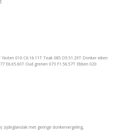
g
T Noten 010 C6.16.11T Teak 085 D5.51.29T Donker eiken
077 E6.65.60T Oud grenen 073 F1.56.57T Ebben 020
n) zijdeglanslak met geringe donkervergeling,