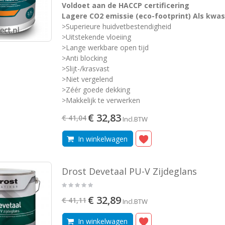
Voldoet aan de HACCP certificering
Lagere CO2 emissie (eco-footprint) Als kwas
>Superieure huidvetbestendigheid
>Uitstekende vloeiing
>Lange werkbare open tijd
>Anti blocking
>Slijt-/krasvast
>Niet vergelend
>Zéér goede dekking
>Makkelijk te verwerken
€ 32,83
€ 41,04
Incl.BTW
In winkelwagen
Drost Devetaal PU-V Zijdeglans
€ 32,89
€ 41,11
Incl.BTW
In winkelwagen