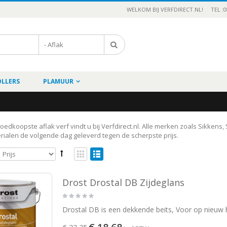
WELKOM BIJ VERFDIRECT.NL!
TEL :0
OLLERS
PLAMUUR
edkoopste aflak verf vindt u bij Verfdirect.nl. Alle merken zoals Sikkens,
rialen de volgende dag geleverd tegen de scherpste prijs.
Drost Drostal DB Zijdeglans
Drostal DB is een dekkende beits, Voor op nieuw h