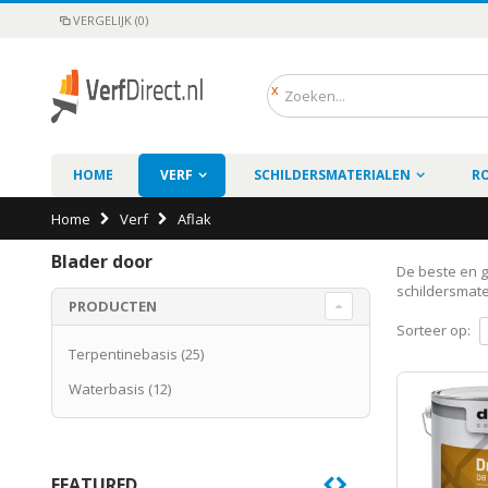
VERGELIJK (0)
HOME
VERF
SCHILDERSMATERIALEN
R
Home
Verf
Aflak
Blader door
De beste en go
schildersmate
PRODUCTEN
Sorteer op:
Terpentinebasis
(25)
Waterbasis
(12)
FEATURED