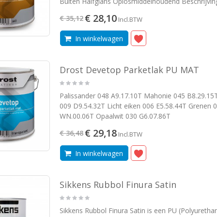
Buiten Halfglans Oplosmiddelhoudend Beschrijvin
€ 28,10
€ 35,12
Incl.BTW
In winkelwagen
Drost Devetop Parketlak PU MAT
Palissander 048 A9.17.10T Mahonie 045 B8.29.15
009 D9.54.32T Licht eiken 006 E5.58.44T Grenen 
WN.00.06T Opaalwit 030 G6.07.86T
€ 29,18
€ 36,48
Incl.BTW
In winkelwagen
Sikkens Rubbol Finura Satin
Sikkens Rubbol Finura Satin is een PU (Polyuretha