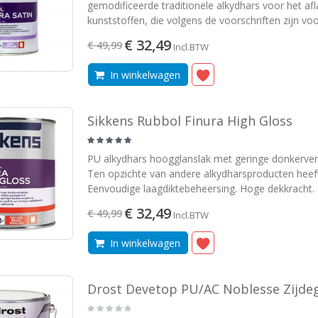
gemodificeerde traditionele alkydhars voor het afl
kunststoffen, die volgens de voorschriften zijn voo
€ 32,49
€ 49,99
Incl.BTW
In winkelwagen
Sikkens Rubbol Finura High Gloss
PU alkydhars hoogglanslak met geringe donkerverg
Ten opzichte van andere alkydharsproducten heeft
Eenvoudige laagdiktebeheersing. Hoge dekkracht.
€ 32,49
€ 49,99
Incl.BTW
In winkelwagen
Drost Devetop PU/AC Noblesse Zijde