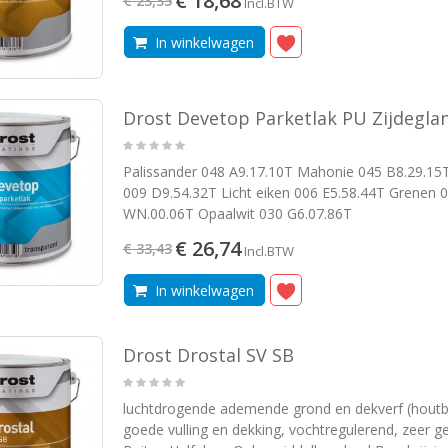
€ 18,68
€ 23,35
Incl.BTW
Drost Devesil Hydrofobering
In winkelwagen
95
,76
Incl.BTW
Drost Devetop Parketlak PU Zijdegla
Sikkens Rubbol Finura Satin
9
Palissander 048 A9.17.10T Mahonie 045 B8.29.15
49
Incl.BTW
009 D9.54.32T Licht eiken 006 E5.58.44T Grenen 
WN.00.06T Opaalwit 030 G6.07.86T
Sikkens Rubbol BL Rezisto Satin
€ 26,74
€ 33,43
Incl.BTW
49
97
Incl.BTW
In winkelwagen
Drost Drostal SV SB
luchtdrogende ademende grond en dekverf (houtbei
goede vulling en dekking, vochtregulerend, zeer g