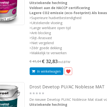
Uitstekende hechting
Voldoet aan de HACCP certificering
Lagere CO2 emissie (eco-footprint) Als kwas
>Superieure huidvetbestendigheid
>Uitstekende vloeiing
>Lange werkbare open tijd
>Anti blocking
>Slijt-/krasvast
>Niet vergelend
>Zéér goede dekking
>Makkelijk te verwerken
€ 32,83
€ 41,04
Incl.BTW
In winkelwagen
Drost Devetop PU/AC Noblesse MAT
De nieuwe Devetop PU/AC Noblesse Mat staat vo
Uitstekende hechting