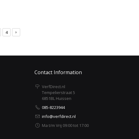
4
Contact Information
VerfDirect.nl
Tempelierstraat 5
6851BL Huissen
085-8223944
info@verfdirect.nl
Ma t/m Vrij 09:00 tot 17:00