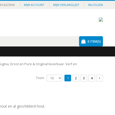
85-8223944
MIJN ACCOUNT
MIJN VERLANGLIJST
INLOGGEN
0
ITEM(S)
 Sigma, Drost en Pure & Original leverbaar. Verf en
Toon:
1
2
3
4
out en al geschilderd hout.