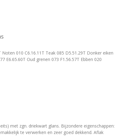
ns
T Noten 010 C6.16.11T Teak 085 D5.51.29T Donker eiken
077 E6.65.60T Oud grenen 073 F1.56.57T Ebben 020
ts) met zgn. driekwart glans. Bijzondere eigenschappen:
emakkelijk te verwerken en zeer goed dekkend. Aflak