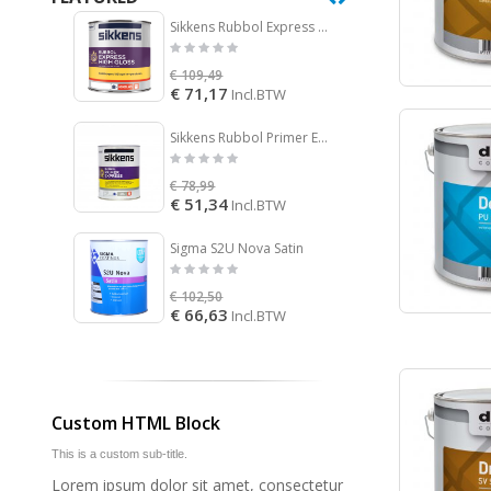
Sikkens Rubbol Express High Gloss
€ 109,49
€ 150,
€ 71,17
€ 120
Incl.BTW
Sikkens Rubbol Primer Express
€ 78,99
€ 49,9
€ 51,34
€ 32,
Incl.BTW
Sigma S2U Nova Satin
€ 102,50
€ 101,
€ 66,63
€ 65,
Incl.BTW
Custom HTML Block
This is a custom sub-title.
Lorem ipsum dolor sit amet, consectetur