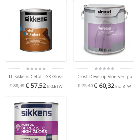
1L Sikkens Cetol TGX Gloss
Drost Devetop Vloerverf pu
€ 57,52
€ 60,32
€ 88,49
€ 75,40
Incl.BTW
Incl.BTW