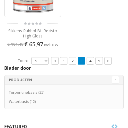
Sikkens Rubbol BL Rezisto
High Gloss
€ 65,97
€ 101,49
Incl.BTW
Toon:
1
2
3
4
5
Blader door
PRODUCTEN
Terpentinebasis
(25)
Waterbasis
(12)
FEATURED