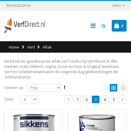
VERGELIJK (0)
LINKS
0
Home
Verf
Aflak
De beste en goedkoopste aflak verf vindt u bij Verfdirect.nl. Alle
merken zoals Sikkens, Sigma, Drost en Pure & Original leverbaar.
Verf en schildersmaterialen de volgende dag geleverd tegen de
scherpste prijs.
Sorteer op:
Toon:
1
2
3
4
5