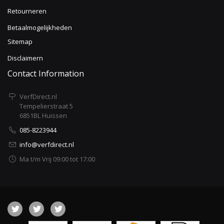
Retourneren
Betaalmogelijkheden
Sitemap
Disclaimern
Contact Information
VerfDirect.nl
Tempelierstraat 5
6851BL Huissen
085-8223944
info@verfdirect.nl
Ma t/m Vrij 09:00 tot 17:00