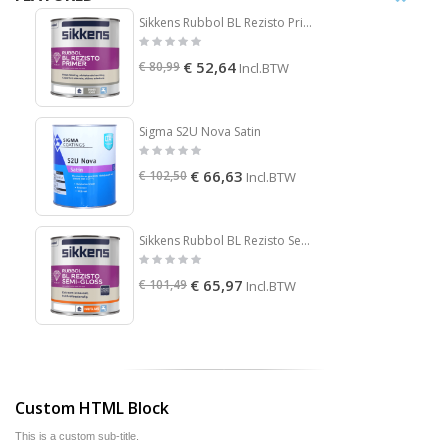
Sikkens Rubbol BL Rezisto Primer
€ 52,64
€ 80,99
Incl.BTW
Sigma S2U Nova Satin
€ 66,63
€ 102,50
Incl.BTW
Sikkens Rubbol BL Rezisto Semi Gloss
€ 65,97
€ 101,49
Incl.BTW
Custom HTML Block
This is a custom sub-title.