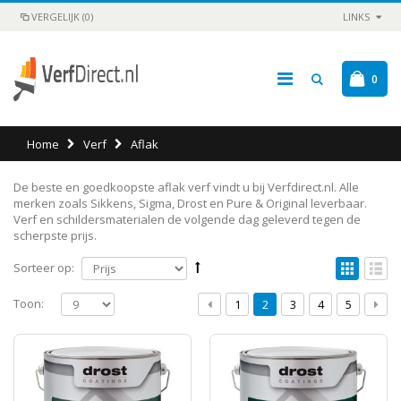
VERGELIJK (0)
LINKS
0
Home
Verf
Aflak
De beste en goedkoopste aflak verf vindt u bij Verfdirect.nl. Alle
merken zoals Sikkens, Sigma, Drost en Pure & Original leverbaar.
Verf en schildersmaterialen de volgende dag geleverd tegen de
scherpste prijs.
Sorteer op:
Toon:
1
2
3
4
5