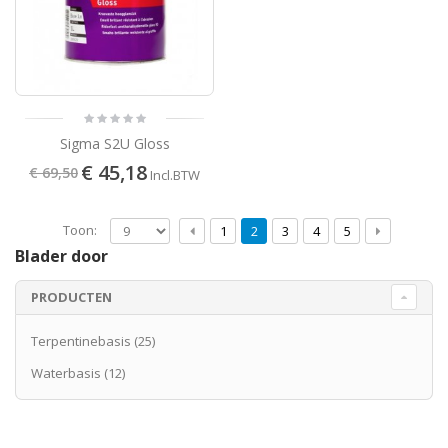
Sigma S2U Gloss
€ 45,18
€ 69,50
Incl.BTW
Toon:
1
2
3
4
5
Blader door
PRODUCTEN
Terpentinebasis
(25)
Waterbasis
(12)