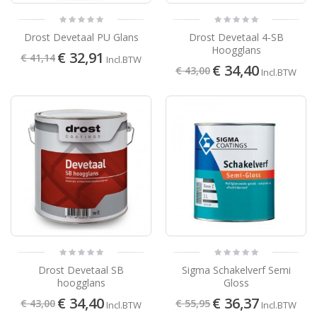
Drost Devetaal PU Glans
Drost Devetaal 4-SB
Hoogglans
€ 32,91
€ 41,14
Incl.BTW
€ 34,40
€ 43,00
Incl.BTW
Drost Devetaal SB
Sigma Schakelverf Semi
hoogglans
Gloss
€ 34,40
€ 36,37
€ 43,00
€ 55,95
Incl.BTW
Incl.BTW