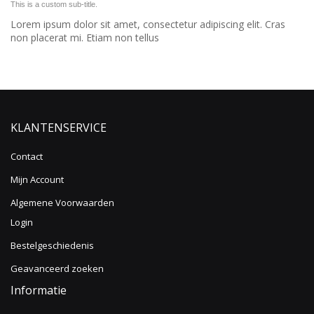
This is a custom sub-title.
Lorem ipsum dolor sit amet, consectetur adipiscing elit. Cras
non placerat mi. Etiam non tellus
KLANTENSERVICE
Contact
Mijn Account
Algemene Voorwaarden
Login
Bestelgeschiedenis
Geavanceerd zoeken
Informatie