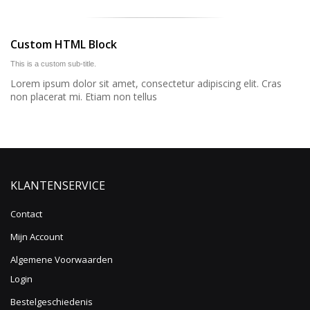
Custom HTML Block
This is a custom sub-title.
Lorem ipsum dolor sit amet, consectetur adipiscing elit. Cras
non placerat mi. Etiam non tellus
KLANTENSERVICE
Contact
Mijn Account
Algemene Voorwaarden
Login
Bestelgeschiedenis