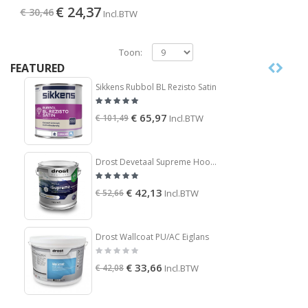
€ 24,37
€ 30,46
Incl.BTW
Toon:
FEATURED
Sikkens Rubbol BL Rezisto Satin
€ 65,97
€ 101,49
Incl.BTW
Drost Devetaal Supreme Hoogglans
€ 42,13
€ 52,66
Incl.BTW
Drost Wallcoat PU/AC Eiglans
€ 33,66
€ 42,08
Incl.BTW