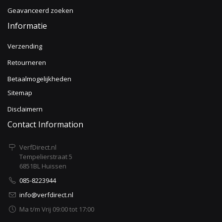
Geavanceerd zoeken
Informatie
Verzending
Retourneren
Betaalmogelijkheden
Sitemap
Disclaimern
Contact Information
VerfDirect.nl
Tempelierstraat 5
6851BL Huissen
085-8223944
info@verfdirect.nl
Ma t/m Vrij 09:00 tot 17:00