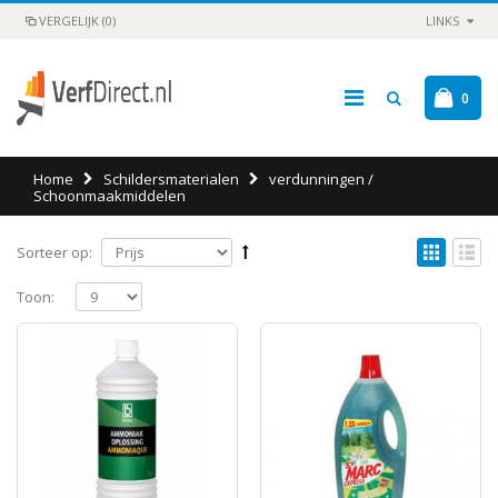
VERGELIJK (0)
LINKS
0
Home
Schildersmaterialen
verdunningen /
Schoonmaakmiddelen
Sorteer op:
Toon: