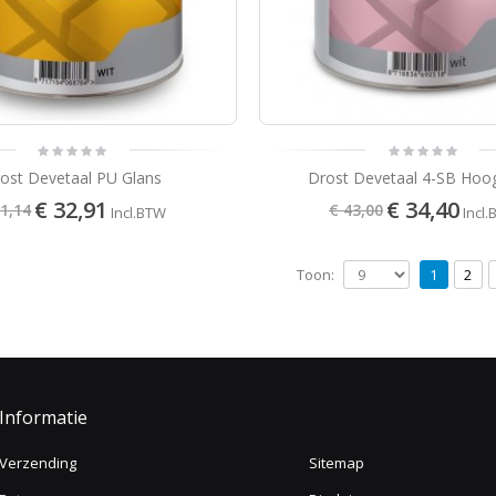
ost Devetaal PU Glans
Drost Devetaal 4-SB Hoo
€ 32,91
€ 34,40
41,14
€ 43,00
Incl.BTW
Incl
Toon:
1
2
Informatie
Verzending
Sitemap