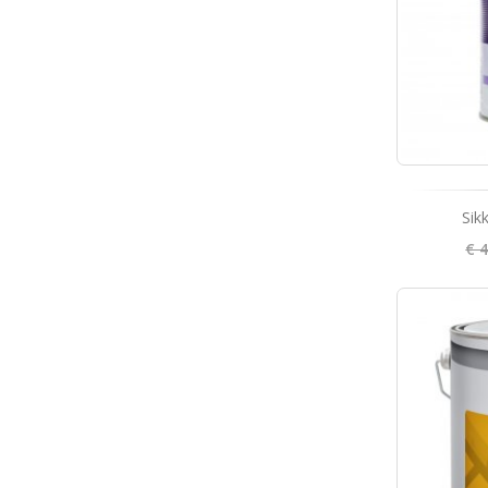
Sik
€ 