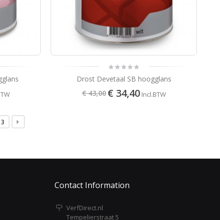
gglans
Drost Devetaal SB hoogglans
€ 34,40
€ 43,00
.BTW
Incl.BTW
3
Contact Information
VerfDirect.nl
Tempelierstraat 5