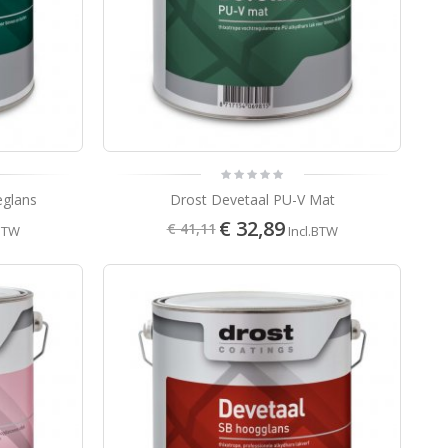
eglans
Drost Devetaal PU-V Mat
€ 32,89
€ 41,11
.BTW
Incl.BTW