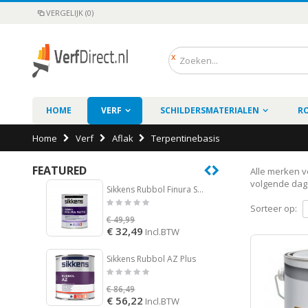
VERGELIJK (0)
HOME
VERF
SCHILDERSMATERIALEN
R
Home
Verf
Aflak
Terpentinebasis
FEATURED
Alle merken ve
volgende dag 
Sikkens Rubbol Finura Satin
Zero C
Sorteer op:
€ 49,99
€ 125,
€ 32,49
€ 119
Incl.BTW
Sikkens Rubbol AZ Plus
Sigmat
€ 86,49
€ 154,
€ 56,22
€ 87,
Incl.BTW