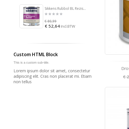
Sikkens Rubbol BL Rezisto Primer
Sigma 
€ 80,99
€ 102,
€ 52,64
€ 66,
Incl.BTW
Custom HTML Block
This is a custom sub-title.
Dro
Lorem ipsum dolor sit amet, consectetur
adipiscing elit. Cras non placerat mi. Etiam
€ 
non tellus