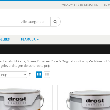
WELKOM BIJ VERFDIRECT.NL!
TEL :0
OLLERS
PLAMUUR
rf zoals Sikkens, Sigma, Drost en Pure & Original vindt u bij Verfdirect.nl.
geleverd tegen de scherpste prijs.
lean mat klasse 1
00
,95
Incl.BTW
in DGL Matt
50
50
Incl.BTW