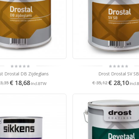
S2U Nova Satin
50
63
Incl.BTW
st Drostal DB Zijdeglans
Drost Drostal SV SB
€ 18,68
€ 28,10
23,35
€ 35,12
Incl.BTW
Incl