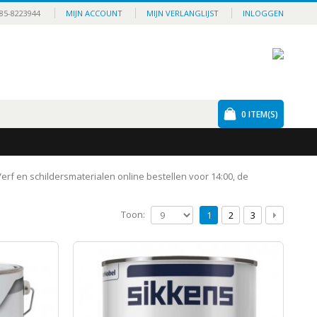
85-8223944
MIJN ACCOUNT
MIJN VERLANGLIJST
INLOGGEN
0
ITEM(S)
 Verf en schildersmaterialen online bestellen voor 14:00, de
Toon:
1
2
3