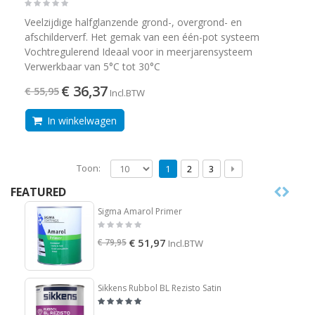
Veelzijdige halfglanzende grond-, overgrond- en
afschilderverf. Het gemak van een één-pot systeem
Vochtregulerend Ideaal voor in meerjarensysteem
Verwerkbaar van 5°C tot 30°C
€ 36,37
€ 55,95
Incl.BTW
In winkelwagen
Toon:
1
2
3
FEATURED
Sigma Amarol Primer
€ 51,97
€ 79,95
Incl.BTW
Sikkens Rubbol BL Rezisto Satin