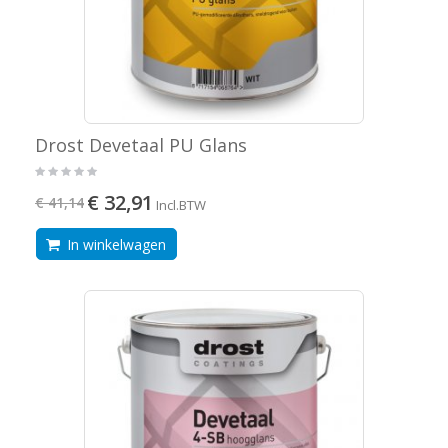
Drost Devetaal PU Glans
€ 32,91
€ 41,14
Incl.BTW
In winkelwagen