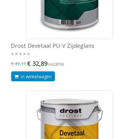
Drost Devetaal PU-V Zijdeglans
€ 32,89
€ 41,11
Incl.BTW
In winkelwagen