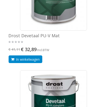
Drost Devetaal PU-V Mat
€ 32,89
€ 41,11
Incl.BTW
In winkelwagen