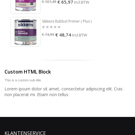
€ 65,97
€ 101,49
Incl.BTW
Sikkens Rubbol Primer ( Plus )
€ 48,74
€ 74,99
Incl.BTW
Custom HTML Block
This is a custom sub-title.
Lorem ipsum dolor sit amet, consectetur adipiscing elit. Cras
non placerat mi. Etiam non tellus
KLANTENSERVICE