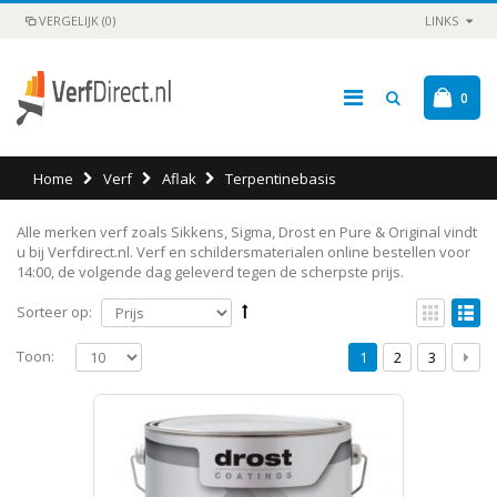
VERGELIJK (0)
LINKS
0
Home
Verf
Aflak
Terpentinebasis
Alle merken verf zoals Sikkens, Sigma, Drost en Pure & Original vindt
u bij Verfdirect.nl. Verf en schildersmaterialen online bestellen voor
14:00, de volgende dag geleverd tegen de scherpste prijs.
Sorteer op:
Toon:
1
2
3